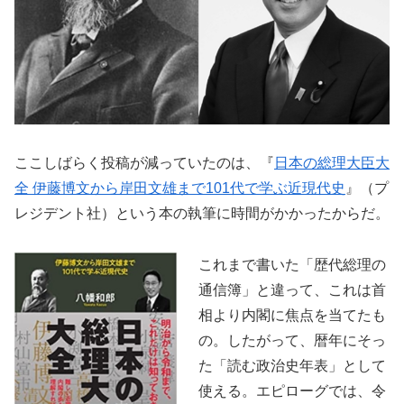
ここしばらく投稿が減っていたのは、『
日本の総理大臣大
全 伊藤博文から岸田文雄まで101代で学ぶ近現代史
』（プ
レジデント社）という本の執筆に時間がかかったからだ。
これまで書いた「歴代総理の
通信簿」と違って、これは首
相より内閣に焦点を当てたも
の。したがって、暦年にそっ
た「読む政治史年表」として
使える。エピローグでは、令