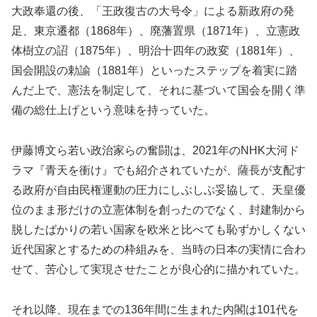
大政奉還の後、「王政復古の大号令」による新政府の発
足、東京遷都（1868年）、廃藩置県（1871年）、立憲政
体樹立の詔（1875年）、明治十四年の政変（1881年）、
国会開設の勅諭（1881年）といったステップを着実に踏
んだ上で、憲法を制定して、それに基づいて国会を開く準
備の総仕上げという意味を持っていた。
伊藤博文ら若い政治家らの奮闘は、2021年のNHK大河ド
ラマ『青天を衝け』でも紹介されていたが、薩長が支配す
る政府が自由民権運動の圧力にしぶしぶ妥協して、天皇優
位のまま形だけの立憲体制を創ったのでなく、封建制から
脱したばかりの若い国家を欧米と比べても恥ずかしくない
近代国家とするための枠組みを、当時の日本の実情に合わ
せて、苦心して実現させたことが良心的に描かれていた。
それ以降、現在までの136年間に生まれた内閣は101代を