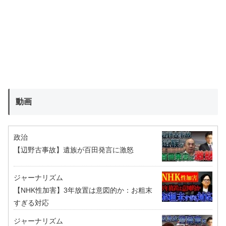
動画
政治
【辺野古事故】遺族が百田発言に激怒
ジャーナリズム
【NHK性加害】3年放置は意図的か：お粗末
すぎる対応
ジャーナリズム