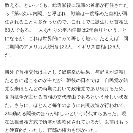
数える。といっても、総選挙後に現職の首相が再任された
ら「第○次○○内閣」と呼ばれ、戦前は一度辞めた首相が再
任されることも多かったので、これまでに誕生した首相は
63人である。一人あたりの平均任期は2年余りということ
になるが、これは世界的にみて著しく短い。たとえば、同
じ期間のアメリカ大統領は22人、イギリス首相は26人
だ。
海外で首相交代は主として総選挙の結果、与野党が逆転し
たときに起こるのが主だが、戦後の日本では、自民党が結
党以来ほとんどの時期において政権党であり続けるため、
党内抗争が主たる首相の交代理由であるという珍しい状況
だ。さらに、ほとんど毎年のように内閣改造が行われて、
2年勤める閣僚のほうが珍しいという時代すらあった。現
在は担当相方式で所掌が柔軟化されているが、以前はもっ
と硬直的だったし、官邸の権力も弱かった。