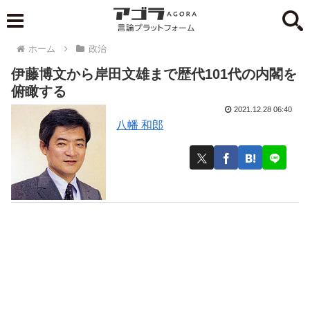
ホーム
政治
伊藤博文から岸田文雄まで歴代101代の内閣を
俯瞰する
2021.12.28 06:40
八幡 和郎