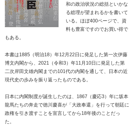
和の政治状況の総括といかな
る総理が望まれるかを書いて
いる。ほぼ400ページで、資
料も豊富ですのでお買い得で
もある。
本書は1885（明治18）年12月22日に発足した第一次伊藤
博文内閣から、2021（令和3）年11月10日に発足した第
二次岸田文雄内閣までの101代の内閣を通して、日本の近
現代史の歩みを振り返ったものである。
日本に内閣制度が誕生したのは、1867（慶応3）年に坂本
龍馬たちの奔走で徳川慶喜が「大政奉還」を行って朝廷に
政権を引き渡すことを宣言してから18年後のことだっ
た。