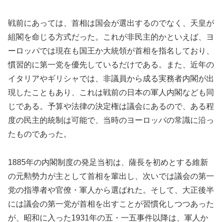
戦前にあっては、首相は国会が選出するのでなく、天皇が
組閣を命じる方式だった。これが非民主的かといえば、ヨ
ーロッパでは現在も国王か大統領が首相を指名しており、
慣習的に第一党を優先しているだけである。また、近年の
イタリアやギリシャでは、非議員から成る実務者内閣が出
現したこともあり、これは戦前の日本の軍人内閣なども同
じである。予算や法律の決定権は議会にあるので、ある程
度の民主的統制は可能で、当時のヨーロッパの常識に沿っ
たものであった。
1885年の内閣制度の発足当初は、薩長を初めとする維新
の元勲勢力が主として首相を輩出し、次いでは議会の第一
党の指導者や官僚・軍人から選ばれた。そして、大正後半
には議会の第一党が首相を出すことが習慣化しつつあった
が、昭和に入った1931年の五・一五事件以降は、軍人か