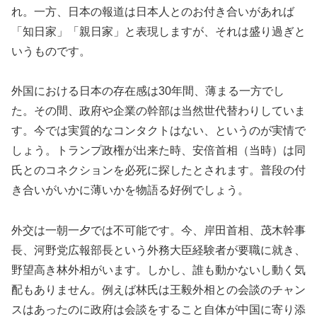
れ。一方、日本の報道は日本人とのお付き合いがあれば
「知日家」「親日家」と表現しますが、それは盛り過ぎと
いうものです。
外国における日本の存在感は30年間、薄まる一方でし
た。その間、政府や企業の幹部は当然世代替わりしていま
す。今では実質的なコンタクトはない、というのが実情で
しょう。トランプ政権が出来た時、安倍首相（当時）は同
氏とのコネクションを必死に探したとされます。普段の付
き合いがいかに薄いかを物語る好例でしょう。
外交は一朝一夕では不可能です。今、岸田首相、茂木幹事
長、河野党広報部長という外務大臣経験者が要職に就き、
野望高き林外相がいます。しかし、誰も動かないし動く気
配もありません。例えば林氏は王毅外相との会談のチャン
スはあったのに政府は会談をすること自体が中国に寄り添