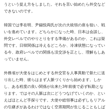
うという捉え方をしました。それを言い始めたら外交など
できないのです。
韓国では李在明、尹錫悦両氏が次の大統領の座を狙い、戦
いを進めています。どちらかになった時、日本は会談し、
外交レベルでのやりとりをする準備があるのか、これは疑
問です。日韓関係は冷えるどころか、冷凍状態になってい
る今、政府レベルでの関係も没交渉を正とし、理解もしあ
っていません。
外務省が大使をはじめとする外交官を人事異動で新たに送
り出した時、彼らはまず人脈づくりから始めます。しか
し、ある程度の良い関係が出来た3年前後で必ず転勤とな
ります。ではその人脈は次にどうつなげていくのか、とい
えばほとんど手探りです。大使や総領事は必ずしもリアル
の引継ぎがあるわけではなく空席期間が生じることもしば