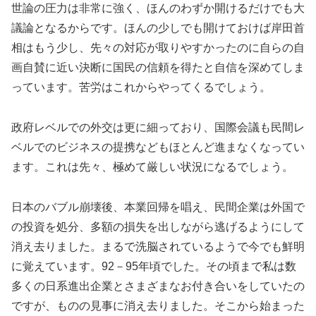
世論の圧力は非常に強く、ほんのわずか開けるだけでも大
議論となるからです。ほんの少しでも開けておけば岸田首
相はもう少し、先々の対応が取りやすかったのに自らの自
画自賛に近い決断に国民の信頼を得たと自信を深めてしま
っています。苦労はこれからやってくるでしょう。
政府レベルでの外交は更に細っており、国際会議も民間レ
ベルでのビジネスの提携などもほとんど進まなくなってい
ます。これは先々、極めて厳しい状況になるでしょう。
日本のバブル崩壊後、本業回帰を唱え、民間企業は外国で
の投資を処分、多額の損失を出しながら逃げるようにして
消え去りました。まるで洗脳されているようで今でも鮮明
に覚えています。92－95年頃でした。その頃まで私は数
多くの日系進出企業とさまざまなお付き合いをしていたの
ですが、ものの見事に消え去りました。そこから始まった