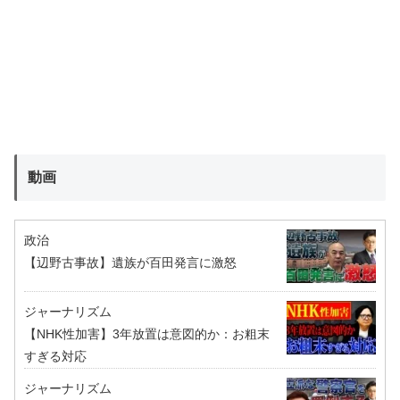
動画
政治
【辺野古事故】遺族が百田発言に激怒
ジャーナリズム
【NHK性加害】3年放置は意図的か：お粗末
すぎる対応
ジャーナリズム