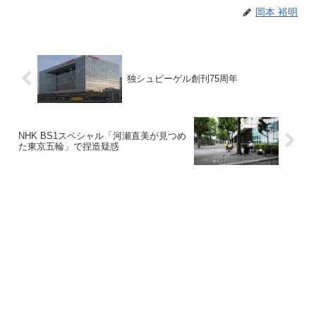
岡本 裕明
独シュピーゲル創刊75周年
NHK BS1スペシャル「河瀬直美が見つめ
た東京五輪」で捏造疑惑