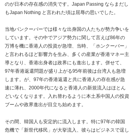
のが日本の存在感の消失です。Japan Passing ならまだし
もJapan Nothing と言われた頃は屈辱の思いでした。
当地バンクーバーでは様々な出身国の人たちが勢力争いを
しています。その中でアジア勢力に関して言えば86年の
万博を機に香港人の投資が急増、当時、「ホンクーバー」
と言われるほど影響力を生み、多くの産業が香港マネー主
導となり、香港出身者は政界にも進出します。併せて、
97年香港返還問題が盛り上がる95年前後は台湾人も急増
します。が、97年の香港返還と共に香港人の存在感が急
速に薄れ、2000年代になると香港人の新規流入はほとん
どいなくなります。入れ替わるように本土系中国人の投資
ブームや政界進出が目立ち始めます。
その間、韓国人も安定的に流入します。特に97年の韓国
危機で「新世代移民」が大挙流入、彼らはビジネスで逞し