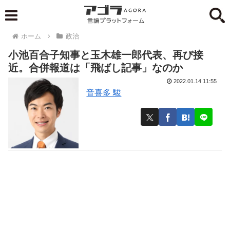
ホーム
政治
小池百合子知事と玉木雄一郎代表、再び接
近。合併報道は「飛ばし記事」なのか
2022.01.14 11:55
音喜多 駿