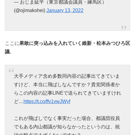
— おじま紘平（東京都議会議員・練馬区）
(@ojimakohei)
January 13, 2022
ここに
果敢に突っ込みを入れていく維新・松本みつひろ区
議
。
大手メディア含め多数同内容の記事出てきていま
すけど、本当に飛ばしなんですか？貴党関係者か
らこの内容の記事LINEで送られてきていますけれ
ど…
https://t.co/ffv1vwJWyf
これが飛ばしでなく事実だった場合、都議団役員
でもある内山都議が知らなかったというのは、統