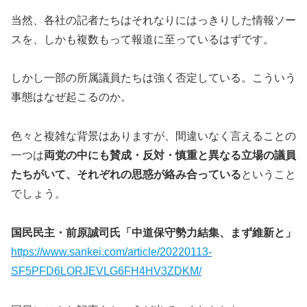
当然、各社の記者たちはそれなりにはっきりした情報ソー
スを、しかも複数もって報道に至っているはずです。
しかし一部の所属議員たちは強く否定している。こういう
事態はなぜ起こるのか。
色々と複雑な背景はありますが、間違いなく言えることの
一つは
両党の中にも賛成・反対・慎重と異なる立場の議員
たちがいて、それぞれの思惑が絡み合っている
ということ
でしょう。
国民民主・前原誠司氏「中道保守勢力結集、まず維新と」
https://www.sankei.com/article/20220113-
SF5PFD6LORJEVLG6FH4HV3ZDKM/