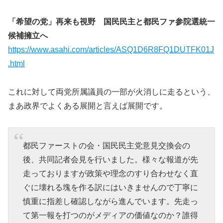
「希望の党」再来も視野 国民民主と都民ファ参院選統一
候補擁立へ
https://www.asahi.com/articles/ASQ1D6R8FQ1DUTFK01J
.html
これに対して両党所属議員の一部が火消しに走るという、
まあ政界でよくある展開と言えば展開です。
都民ファーストの会・国民民主党意見交換会の
後、共同記者会見を行いました。様々な報道が先
走っておりますが政策や理念のすり合わせなく直
ぐに壊れる塊を作る訳にはいきませんので丁寧に
慎重に指差し確認しながら進んでいます。先走っ
て第一報を打つのがメディアの価値なのか？誰得