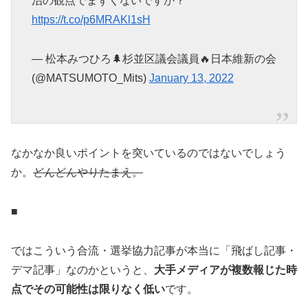
治の観点でまずくないですか？
https://t.co/p6MRAKl1sH
— 松本みつひろ🌲杉並区議会議員🔥日本維新の会
(@MATSUMOTO_Mits)
January 13, 2022
なかなか良いポイントを突いているのではないでしょう
か。
どんどんやりたまえ。
■
ではこういう合流・選挙協力記事が本当に「飛ばし記事・
デマ記事」なのかというと、
大手メディアが複数報じた時
点でその可能性は限りなく低い
です。