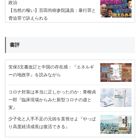
政治
【当然の報い】百田尚樹参院議員：暴行罪と
脅迫罪で訴えられる
書評
安保3文書改訂と中国の存在感：『エネルギ
ーの地政学』を読みながら
コロナ対策は本当に正しかったのか：青柳貞
一郎『臨床現場からみた新型コロナの虚と
実』
少子化と人手不足の元凶を直視せよ『やっぱ
り高度経済成長は復活できる』