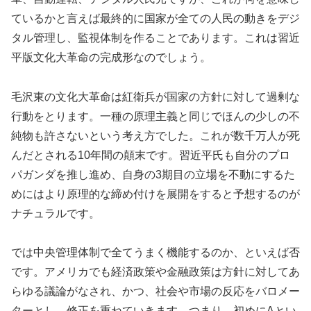
ているかと言えば最終的に国家が全ての人民の動きをデジ
タル管理し、監視体制を作ることであります。これは習近
平版文化大革命の完成形なのでしょう。
毛沢東の文化大革命は紅衛兵が国家の方針に対して過剰な
行動をとります。一種の原理主義と同じでほんの少しの不
純物も許さないという考え方でした。これが数千万人が死
んだとされる10年間の顛末です。習近平氏も自分のプロ
パガンダを推し進め、自身の3期目の立場を不動にするた
めにはより原理的な締め付けを展開をすると予想するのが
ナチュラルです。
では中央管理体制で全てうまく機能するのか、といえば否
です。アメリカでも経済政策や金融政策は方針に対してあ
らゆる議論がなされ、かつ、社会や市場の反応をバロメー
ターとし、修正を重ねていきます。つまり、初めにAとい