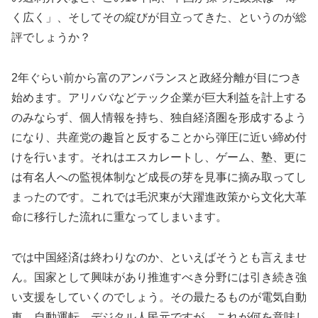
く広く」、そしてその綻びが目立ってきた、というのが総
評でしょうか？
2年ぐらい前から富のアンバランスと政経分離が目につき
始めます。アリババなどテック企業が巨大利益を計上する
のみならず、個人情報を持ち、独自経済圏を形成するよう
になり、共産党の趣旨と反することから弾圧に近い締め付
けを行います。それはエスカレートし、ゲーム、塾、更に
は有名人への監視体制など成長の芽を見事に摘み取ってし
まったのです。これでは毛沢東が大躍進政策から文化大革
命に移行した流れに重なってしまいます。
では中国経済は終わりなのか、といえばそうとも言えませ
ん。国家として興味があり推進すべき分野には引き続き強
い支援をしていくのでしょう。その最たるものが電気自動
車、自動運転、デジタル人民元ですが、これが何を意味し