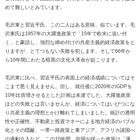
めて難しいとみています。
毛沢東と習近平氏、この二人はある意味、似ています。毛
沢東氏は1957年の大躍進政策で「15年で欧米に追い付
く」と豪語し、強烈な締め付けの共産主義的経済政策をと
りますが、とてつもない失敗を犯します。そして66年か
ら10年間にわたる暗黒の文化大革命が起こります。
毛沢東に比べ、習近平氏の表面上の経済成績についてはそ
こまで悪く見えません。但し、就任後に2020年のGDPを
10年比倍増させるとした計画は未達でした。大躍進政策
ほどの失敗とは言いませんが、経済についてはいびつにな
り共産主義の理想とかけ離れてしまいました。統計の透明
性や正確性、不動産と投資マネーによる地方経済のバブル
化とその隠蔽、一帯一路政策と東アジア、アフリカ諸国へ
の過剰介入など、この10年間、中国が採った政策は「薄