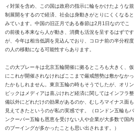
ィ対策を含め、この国は政府の指示に輪をかけたような規
制展開をするので経済、社会は身動きがとりにくくなると
みています。中国の旧正月である春節は2月1日なのでこ
の前後も本来なら人が動き、消費も活況を呈するはずです
が、今年は相当低調を見込んでおり、コロナ前の半分程度
の人の移動になる可能性すらあります。
この大ブレーキは北京五輪開催に拠るところも大きく、仮
にこれが開催されなければここまで厳戒態勢は敷かなかっ
たかもしれません。東京五輪の時もそうでしたが、オリン
ピックはメディアは喜ぶけれど経済に関してはインフラ整
備以外にどれだけの効果があるのか、むしろマイナス面も
見えてきたというのが私の実感です。（ロンドン五輪もバ
ンクーバー五輪も恩恵を受けない人や企業が大多数で国内
のブーイングが多かったことも思い出されます。）