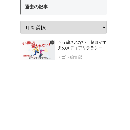
過去の記事
もう騙されない 藤原かず
えのメディアリテラシー
アゴラ編集部