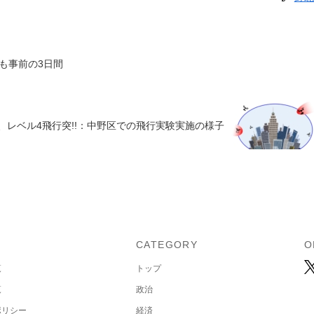
も事前の3日間
、レベル4飛行突!!：中野区での飛行実験実施の様子
U
CATEGORY
O
覧
トップ
覧
政治
ポリシー
経済