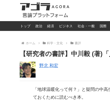
トップ
政治
経済
ビジネス
社会・一般
国際
ホーム
科学・文化
書評
【研究者の書評】中川毅 (著)
野北 和宏
「地球温暖化って何？」と疑問の中高
ておくために読むべき本。