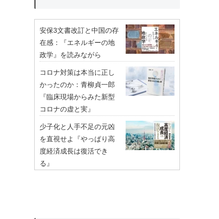
安保3文書改訂と中国の存
在感：『エネルギーの地
政学』を読みながら
コロナ対策は本当に正し
かったのか：青柳貞一郎
『臨床現場からみた新型
コロナの虚と実』
少子化と人手不足の元凶
を直視せよ『やっぱり高
度経済成長は復活でき
る』