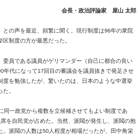
会長・政治評論家 屋山 太郎
」との声を最近、頻繁に聞く。現行制度は96年の衆院
挙区制度の方が最悪だった。
、委員である議員がゲリマンダー（自己に都合の良い
0年代になって17回目の審議会を議員抜きで発足させ
制度を勉強したが、驚いたのは、日本のような中選挙
った。
区に同一政党から複数を立候補させてもよい制度であ
議席を自民党が占めた。当然、派閥が発生し、派閥の抱
た。派閥の人数は50人程度が相場だったが、田中角栄