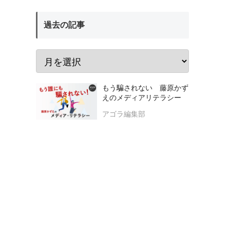
過去の記事
もう騙されない 藤原かず
えのメディアリテラシー
アゴラ編集部