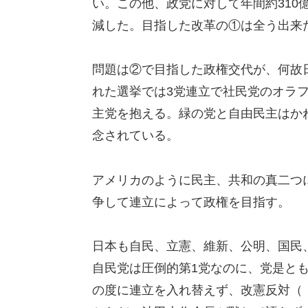
い。この他、政党に対して年間約310
減した。目指した改革の①は全う出来
問題は②で目指した政権交代が、何故
れた選挙では3党連立で社民党のオラ
主党を抱える。緑の党と自由民主はか
念されている。
アメリカのように民主、共和の真二つ
争して連立によって政権を目指す。
日本も自民、立憲、維新、公明、国民
自民党は圧倒的第1党なのに、党是と
の度に連立を入れ替えず、改憲反対（