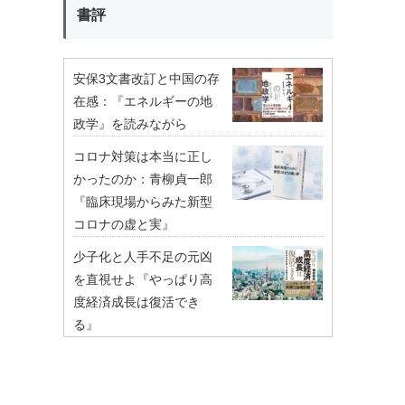
書評
安保3文書改訂と中国の存
在感：『エネルギーの地
政学』を読みながら
コロナ対策は本当に正し
かったのか：青柳貞一郎
『臨床現場からみた新型
コロナの虚と実』
少子化と人手不足の元凶
を直視せよ『やっぱり高
度経済成長は復活でき
る』