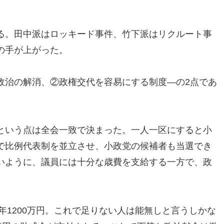
る。田中派はロッキード事件、竹下派はリクルート事
の手が上がった。
政治の解消、②政権交代を容易にする制度―の2点であ
という点は全会一致で決まった。一人一区にすると小
で比例代表制を並立させ、小政党の候補者も当選でき
いように、議員には十分な歳費を支給する一方で、政
を年1200万円。これで足りない人は能無しと言うしかな