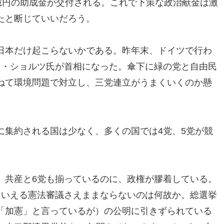
億円の助成金が交付される。これで下策な政治献金は激
たと断じていいだろう。
日本だけ起こらないかである。昨年末、ドイツで行わ
フ・ショルツ氏が首相になった。傘下に緑の党と自由民
ねて環境問題で対立し、三党連立がうまくいくのか懸
に集約される国は少なく、多くの国では4党、5党が競
、共産と6党も揃っているのに、政権が膠着している。
もいえる憲法審議さえままならないのは何故か。総選挙
「加憲」と言っているが）の公明に引きずられている