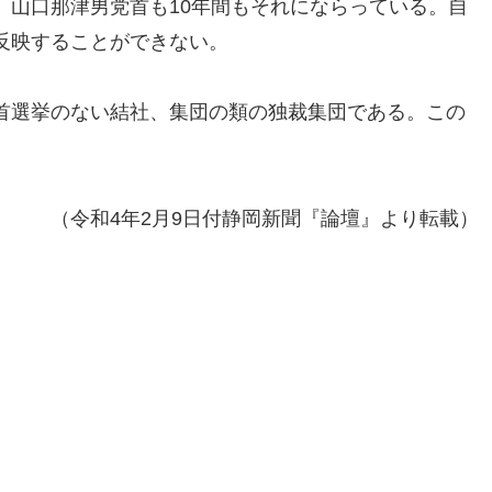
、山口那津男党首も10年間もそれにならっている。自
反映することができない。
首選挙のない結社、集団の類の独裁集団である。この
（令和4年2月9日付静岡新聞『論壇』より転載）