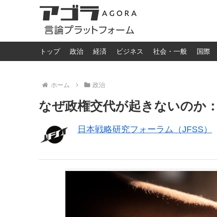
トップ
政治
経済
ビジネス
社会・一般
国際
ホーム
政治
なぜ政権交代が起きないのか：
日本戦略研究フォーラム（JFSS）