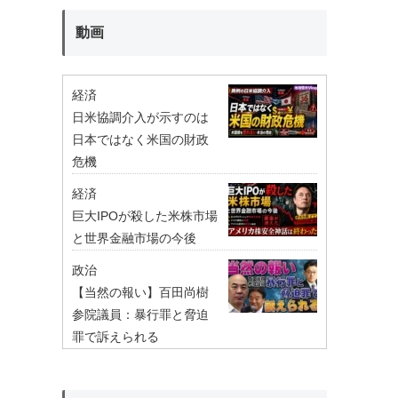
動画
経済
日米協調介入が示すのは
日本ではなく米国の財政
危機
経済
巨大IPOが殺した米株市場
と世界金融市場の今後
政治
【当然の報い】百田尚樹
参院議員：暴行罪と脅迫
罪で訴えられる