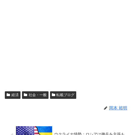
経済
社会・一般
転載ブログ
岡本 裕明
ウクライナ情勢：ロシアは撤兵を主張も