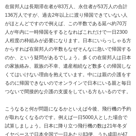
在留邦人は長期滞在者が83万人、永住者が53万人の合計
136万人ですが、過去2年以上に渡り帰国できていない人
がほとんどですので例えば、この半数である延べ約70万
人が年内に一時帰国をするとなればこれだけで一日2300
人程度の枠組みが必要になります。日本にいらっしゃる方
からすれば在留邦人の半数もなぜそんなに急いで帰国する
のか、という疑問があるでしょう。多くの在留邦人は日本
の家族絡み、親族の不幸、遺産相続など数多くの帰国しな
くてはいけない理由を抱えています。中には親の介護をす
るのに帰国できないのでオンラインで日本にいる親と毎日
つないで間接的な介護の支援をしている方もいるのです。
こうなると何が問題になるかといえば今後、飛行機の予約
が取れなくなるのです。例えば一日5000人とした場合で
試算しましょう。日本に降り立つ飛行機の数は21年冬ダ
イヤベースで日本全国で一日あたり83便、うち成田が47