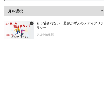
もう騙されない 藤原かずえのメディアリテ
ラシー
アゴラ編集部