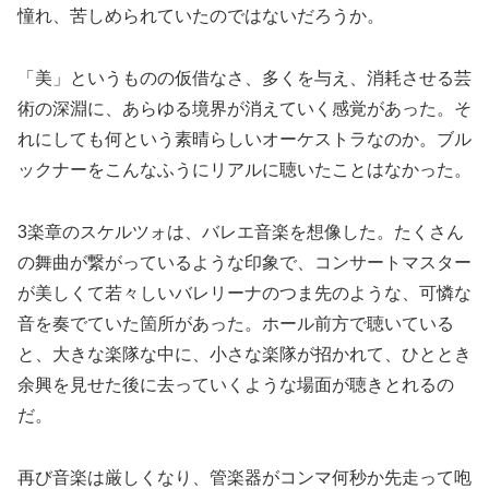
憧れ、苦しめられていたのではないだろうか。
「美」というものの仮借なさ、多くを与え、消耗させる芸
術の深淵に、あらゆる境界が消えていく感覚があった。そ
れにしても何という素晴らしいオーケストラなのか。ブル
ックナーをこんなふうにリアルに聴いたことはなかった。
3楽章のスケルツォは、バレエ音楽を想像した。たくさん
の舞曲が繋がっているような印象で、コンサートマスター
が美しくて若々しいバレリーナのつま先のような、可憐な
音を奏でていた箇所があった。ホール前方で聴いている
と、大きな楽隊な中に、小さな楽隊が招かれて、ひととき
余興を見せた後に去っていくような場面が聴きとれるの
だ。
再び音楽は厳しくなり、管楽器がコンマ何秒か先走って咆