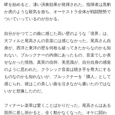
哮を始めると、凄い演奏効果が発揮された。指揮者は黒豹
か虎のような殺気を放ち、オーケストラ全体が戦闘態勢で
ついていっているのが分かる。
自分がかつてこの曲に感じた高い壁のような「境界」は、
大フィルと尾高さんの音楽には感じなかった。尾高さん自
身が、西洋と東洋の壁を何枚も破ってきたからなのかも知
れない。ブルックナーの内側にあったもの、音楽でしか表
せなかった情熱、真実の信仰、美意識が、自分自身の感覚
のように思われた。クラシック音楽は聴き手を尊大にする
ものなのかも知れないが、ブルックナーを「隣人」として
感じられ、彼はこの美しい曲を泣きながら書いたのではな
いかと想像したのだ。
フィナーレ楽章は驚くことばかりだった。尾高さんはある
箇所に差し掛かると、全く動かなくなった。オケに闘わ