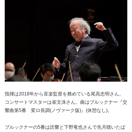
指揮は2018年から音楽監督を務めている尾高忠明さん。
コンサートマスターは崔文洙さん。曲はブルックナー『交
響曲第5番 変ロ長調(ノヴァーク版)』(休憩なし)。
ブルックナーの5番は読響と下野竜也さんで先月聴いたば