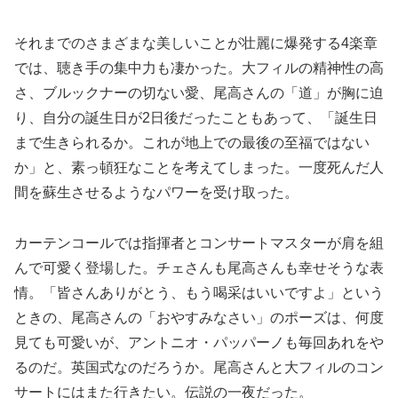
それまでのさまざまな美しいことが壮麗に爆発する4楽章
では、聴き手の集中力も凄かった。大フィルの精神性の高
さ、ブルックナーの切ない愛、尾高さんの「道」が胸に迫
り、自分の誕生日が2日後だったこともあって、「誕生日
まで生きられるか。これが地上での最後の至福ではない
か」と、素っ頓狂なことを考えてしまった。一度死んだ人
間を蘇生させるようなパワーを受け取った。
カーテンコールでは指揮者とコンサートマスターが肩を組
んで可愛く登場した。チェさんも尾高さんも幸せそうな表
情。「皆さんありがとう、もう喝采はいいですよ」という
ときの、尾高さんの「おやすみなさい」のポーズは、何度
見ても可愛いが、アントニオ・パッパーノも毎回あれをや
るのだ。英国式なのだろうか。尾高さんと大フィルのコン
サートにはまた行きたい。伝説の一夜だった。