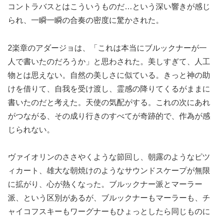
コントラバスとはこういうものだ…という深い響きが感じ
られ、一瞬一瞬の合奏の密度に驚かされた。
2楽章のアダージョは、「これは本当にブルックナーが一
人で書いたのだろうか」と思わされた。美しすぎて、人工
物とは思えない。自然の美しさに似ている。きっと神の助
けを借りて、自我を受け渡し、霊感の降りてくるがままに
書いたのだと考えた。天使の気配がする。これの次にあれ
がつながる、その成り行きのすべてが奇跡的で、作為が感
じられない。
ヴァイオリンのささやくような節回し、朝露のようなピツ
ィカート、雄大な朝焼けのようなサウンドスケープが無限
に拡がり、心が熱くなった。ブルックナー派とマーラー
派、という区別があるが、ブルックナーもマーラーも、チ
ャイコフスキーもワーグナーもひょっとしたら同じものに