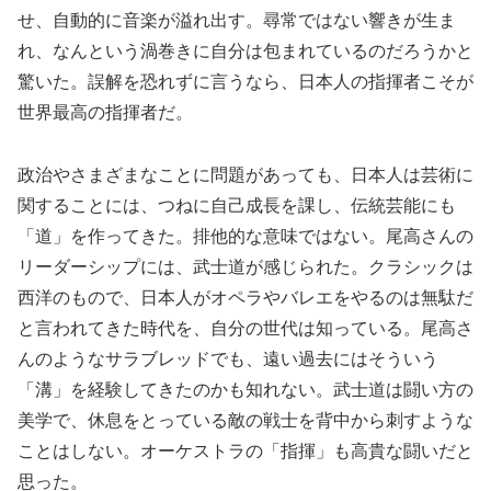
せ、自動的に音楽が溢れ出す。尋常ではない響きが生ま
れ、なんという渦巻きに自分は包まれているのだろうかと
驚いた。誤解を恐れずに言うなら、日本人の指揮者こそが
世界最高の指揮者だ。
政治やさまざまなことに問題があっても、日本人は芸術に
関することには、つねに自己成長を課し、伝統芸能にも
「道」を作ってきた。排他的な意味ではない。尾高さんの
リーダーシップには、武士道が感じられた。クラシックは
西洋のもので、日本人がオペラやバレエをやるのは無駄だ
と言われてきた時代を、自分の世代は知っている。尾高さ
んのようなサラブレッドでも、遠い過去にはそういう
「溝」を経験してきたのかも知れない。武士道は闘い方の
美学で、休息をとっている敵の戦士を背中から刺すような
ことはしない。オーケストラの「指揮」も高貴な闘いだと
思った。