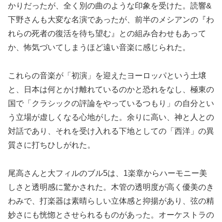
かりだったが、全く別の曲のような印象を受けた。読響&
下野さんも大変な名演であったが、前半のメシアンの『わ
れらの死者の復活を待ち望む』との組み合わせもあって
か、怖気づいてしまうほど遠い音楽に感じられた。
これらの音楽が「初演」を迎えたヨーロッパという土壌
と、日本は何とかけ離れているのかと恐れをなし、極東の
国で「クラシックの評論をやっているつもり」の自分とい
う立場が虚しくなる心地がした。余りに高い、神と人との
対話であり、それを受け入れる下地としての「西洋」の異
質さに打ちひしがれた。
尾高さんと大フィルのブル5は、1楽章からハーモニー美
しさと透明感に驚かされた。木管の透明度が高く優美のき
わみで、打楽器は素晴らしい立体感と抑揚があり、弦の精
妙さにも恍惚とさせられるものがあった。オーケストラの