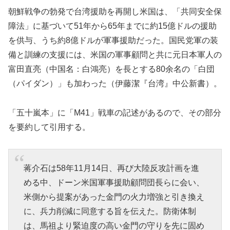
朝鮮戦争の勃発で台湾援助を再開し米国は、「共同安全保
障法」に基づいて51年から65年までに約15億ドルの援助
を供与、うち約8億ドルが軍事援助だった。国民党軍の装
備と訓練の支援には、米国の軍事顧問と共に元日本軍人の
富田直亮（中国名：白鴻亮）を長とする80余名の「白団
（パイダン）」も加わった（伊藤潔『台湾』中公新書）。
「五十嵐本」に「M41」戦車の記述があるので、その部分
を要約して引用する。
蒋介石は58年11月14日、再び大陸反攻計画を進
める中、ドーン米国軍事援助顧問団長らに会い、
米側から提案があった金門の火力増強と引き換え
に、兵力削減に同意する旨を伝えた。防衛体制
は、馬祖より緊迫度の高い金門の守りを先に固め