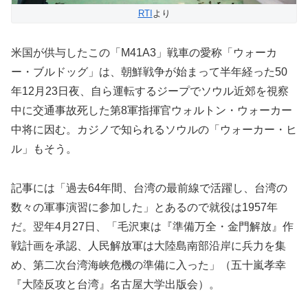
RTI
より
米国が供与したこの「M41A3」戦車の愛称「ウォーカ
ー・ブルドッグ」は、朝鮮戦争が始まって半年経った50
年12月23日夜、自ら運転するジープでソウル近郊を視察
中に交通事故死した第8軍指揮官ウォルトン・ウォーカー
中将に因む。カジノで知られるソウルの「ウォーカー・ヒ
ル」もそう。
記事には「過去64年間、台湾の最前線で活躍し、台湾の
数々の軍事演習に参加した」とあるので就役は1957年
だ。翌年4月27日、「毛沢東は『準備万全・金門解放』作
戦計画を承認、人民解放軍は大陸島南部沿岸に兵力を集
め、第二次台湾海峡危機の準備に入った」（五十嵐孝幸
『大陸反攻と台湾』名古屋大学出版会）。