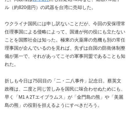
ル（約820億円）の武器を台湾に売却した。
ウクライナ国民には申し訳ないことだが、今回の安保理常
任理事国による侵略によって、国連が何の役にも立たない
ことを国際社会は知った。極東の火薬庫の危機も別の常任
理事国が企んでいるのを見れば、先ずは自国の防衛体制整
備が第一で、それがあってこその軍事同盟であることも知
れた。
折しも今日は75回目の「二・二八事件」記念日。蔡英文
政権は、二度と同じ苦しみを国民に味合わせぬためにも、
早く「M1Ａ2Tエイブラムス」が「金門島の熊」や「美麗
島の熊」の役割を担えるようにすべきだろう。