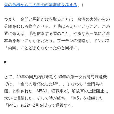
去の危機からこの先の台湾海峡を考える
」）
つまり、金門と馬祖だけを取ることは、台湾の大陸からの
分離をむしろ際立たせる、と毛は考えたということ。この
顰に倣えば、毛を信奉する習のこと、やるなら一気に台湾
本島を奪いにかかるだろう。プーチンの侵略が、ドンバス
「両国」にとどまらなかったのと同様に。
■
さて、49年の国共内戦末期や53年の第一次台湾海峡危機
では、「金門の老朽化したM5」、すなわち「金門島の
熊」と称された「M5A1」軽戦車が、解放軍の上陸阻止に
大いに活躍した。そして時が経ち、「M5」を後継した
「M41」も22年2月を以って退役する。