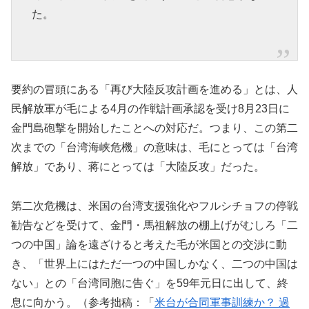
た。
要約の冒頭にある「再び大陸反攻計画を進める」とは、人
民解放軍が毛による4月の作戦計画承認を受け8月23日に
金門島砲撃を開始したことへの対応だ。つまり、この第二
次までの「台湾海峡危機」の意味は、毛にとっては「台湾
解放」であり、蒋にとっては「大陸反攻」だった。
第二次危機は、米国の台湾支援強化やフルシチョフの停戦
勧告などを受けて、金門・馬祖解放の棚上げがむしろ「二
つの中国」論を遠ざけると考えた毛が米国との交渉に動
き、「世界上にはただ一つの中国しかなく、二つの中国は
ない」との「台湾同胞に告ぐ」を59年元日に出して、終
息に向かう。（参考拙稿：「
米台が合同軍事訓練か？ 過