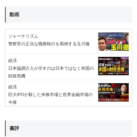
動画
ジャーナリズム
警察官の正当な職務執行を罵倒する玉川徹
経済
日米協調介入が示すのは日本ではなく米国の
財政危機
経済
巨大IPOが殺した米株市場と世界金融市場の
今後
書評