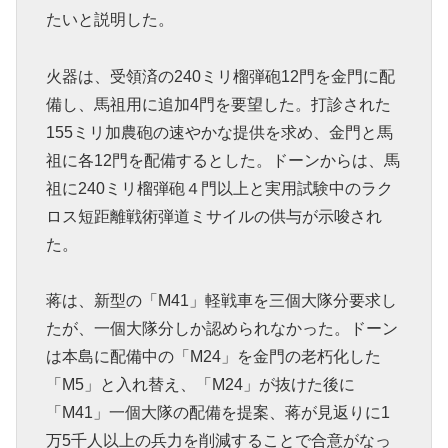
たいと説明した。
火器は、受領済の240ミリ榴弾砲12門を金門に配
備し、馬祖用に追加4門を要望した。打診された
155ミリ加農砲の速やかな提供を求め、金門と馬
祖に各12門を配備するとした。ドーンからは、馬
祖に240ミリ榴弾砲４門以上と実用試験中のラク
ロス短距離戦術弾道ミサイルの供与が示唆され
た。
蒋は、新型の「M41」軽戦車を三個大隊分要求し
たが、一個大隊分しか認められなかった。ドーン
は本島に配備中の「M24」を金門の老朽化した
「M5」と入れ替え、「M24」が抜けた後に
「M41」一個大隊の配備を提案、蒋が見返りに1
万5千人以上の兵力を削減することで合意がなっ