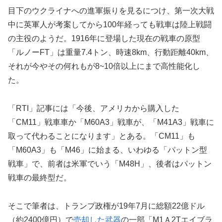
目下のウクライナへの進軍振りを見るにつけ、第一次大戦
中に英軍人が考案してから100年経っても戦車は陸上戦闘
の主役のようだ。1916年に登場した現在の戦車の原型
「ルノーFT」は重量7.4トン、時速8km、行動距離40km、
それが今やその何れもが8~10倍以上にまで高性能化し
た。
「RTI」記事には「今後、アメリカから購入した
「CM11」戦車車か「M60A3」戦車が、「M41A3」戦車に
取って代わることになります」とある。「CM11」も
「M60A3」も「M46」に始まる、いわゆる「パットン型
戦車」で、前者は米軍でいう「M48H」、後者はパットン
戦車の最終型だ。
そこで筆者は、トランプ政権が19年7月に総額22億ドル
（約2400億円）で
売却した武器
の一部「M1Ａ2Tエイブラ