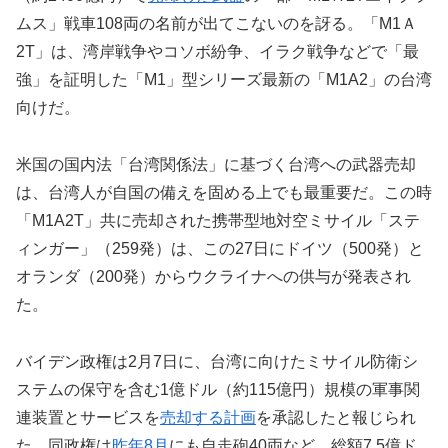
ムス」戦車108両の名前が出てこないのを訝る。「M1Ａ
2T」は、湾岸戦争やコソボ紛争、イラク戦争などで「最
強」を証明した「M1」型シリーズ最新の「M1A2」の台湾
向けだ。
米国の国内法「台湾関係法」に基づく台湾への武器売却
は、台湾人が自国の備えを固める上でも最重要だ。この時
「M1A2T」共に売却された携帯型地対空ミサイル「ステ
ィンガー」（259発）は、この27日にドイツ（500発）と
オランダ（200発）からウクライナへの供与が発表され
た。
バイデン政権は2月7日に、台湾に向けたミサイル防衛シ
ステムの保守を含む1億ドル（約115億円）規模の軍事関
連装置とサービスを
売却する計画
を承認したと報じられ
た。同政権は
昨年8月
にも自走砲40両など、総額7.5億ド