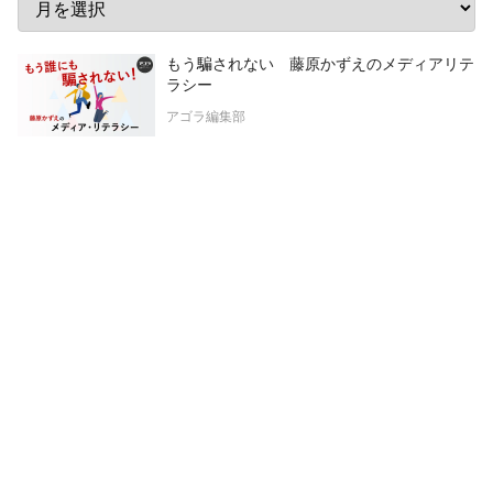
もう騙されない 藤原かずえのメディアリテ
ラシー
アゴラ編集部