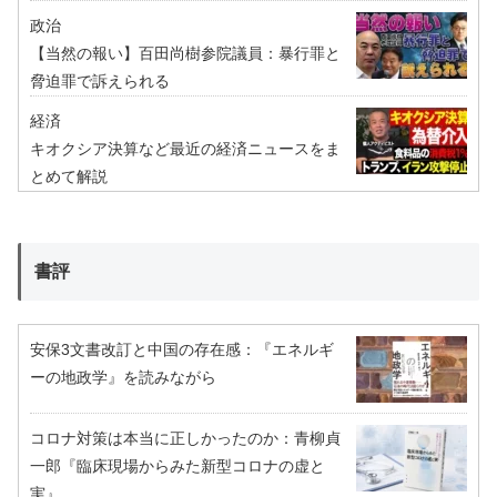
政治
【当然の報い】百田尚樹参院議員：暴行罪と
脅迫罪で訴えられる
経済
キオクシア決算など最近の経済ニュースをま
とめて解説
書評
安保3文書改訂と中国の存在感：『エネルギ
ーの地政学』を読みながら
コロナ対策は本当に正しかったのか：青柳貞
一郎『臨床現場からみた新型コロナの虚と
実』