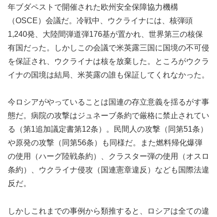
年ブダペストで開催された欧州安全保障協力機構
（OSCE）会議だ。冷戦中、ウクライナには、核弾頭
1,240発、大陸間弾道弾176基が置かれ、世界第三の核保
有国だった。しかしこの会議で米英露三国に国境の不可侵
を保証され、ウクライナは核を放棄した。ところがウクラ
イナの国境は結局、米英露の誰も保証してくれなかった。
今ロシアがやっていることは国連の存立意義を揺るがす事
態だ。病院の攻撃はジュネーブ条約で厳格に禁止されてい
る（第1追加議定書第12条）。民間人の攻撃（同第51条）
や原発の攻撃（同第56条）も同様だ。また燃料帰化爆弾
の使用（ハーグ陸戦条約）、クラスター弾の使用（オスロ
条約）、ウクライナ侵攻（国連憲章違反）なども国際法違
反だ。
しかしこれまでの事例から類推すると、ロシアは全ての違