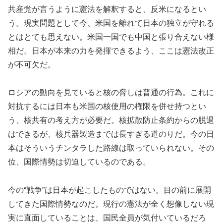
共産党が言うように憲法を解釈すると、反米になるとい
う。現実問題として今、米国を離れて日本の独立が守れる
とはとても思えない。米国一国でも中国と張り合えない様
相だ。日本が本来の力を発揮できるよう、ここは憲法改正
が不可欠だ。
ロシアの動向を見ていると核の脅しは普通の行為。これに
対抗するには日本も米国の核使用の権限を併せ持つとい
う、核共有の考え方が必要だ。核拡散防止条約からの脱退
はできるが、核兵器製造までは長すぎる道のりだ。今の日
本はそういうチンタラした路線は取っていられない。その
位、国際情勢は切迫しているのである。
今の“戦争”は日本が起こしたものではない。目の前に展開
してきた国際情勢なのだ。現行の憲法が全く想像しない現
実に直面していることは、国民全員が気付いているだろ