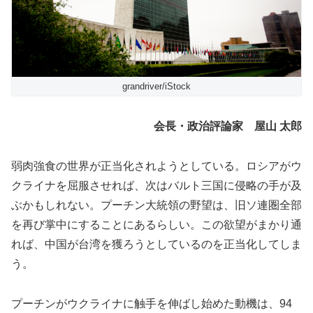
grandriver/iStock
会長・政治評論家 屋山 太郎
弱肉強食の世界が正当化されようとしている。ロシアがウ
クライナを屈服させれば、次はバルト三国に侵略の手が及
ぶかもしれない。プーチン大統領の野望は、旧ソ連圏全部
を再び掌中にすることにあるらしい。この欲望がまかり通
れば、中国が台湾を獲ろうとしているのを正当化してしま
う。
プーチンがウクライナに触手を伸ばし始めた動機は、94