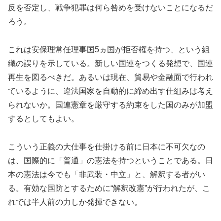
反を否定し、戦争犯罪は何ら咎めを受けないことになるだ
ろう。
これは安保理常任理事国5ヵ国が拒否権を持つ、という組
織の誤りを示している。新しい国連をつくる発想で、国連
再生を図るべきだ。あるいは現在、貿易や金融面で行われ
ているように、違法国家を自動的に締め出す仕組みは考え
られないか。国連憲章を厳守する約束をした国のみが加盟
するとしてもよい。
こういう正義の大仕事を仕掛ける前に日本に不可欠なの
は、国際的に「普通」の憲法を持つということである。日
本の憲法は今でも「非武装・中立」と、解釈する者がい
る。有効な国防とするために“解釈改憲”が行われたが、こ
れでは半人前の力しか発揮できない。