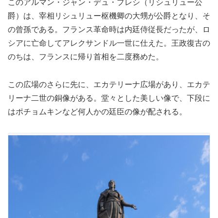
このアルマン・ジャン・デュ・プレシ（リシュリュー公
爵）は、宰相リシュリュー枢機卿の大甥が公爵となり、そ
の曾孫である。フランス革命時は内廷侍従長だったが、ロ
シアに亡命してアレクサンドル一世に仕えた。王政復古の
のちは、フランスに帰り首相を二度務めた。
この広場のさらに先に、エカテリーナ広場があり、エカテ
リーナ二世の銅像がある。堂々とした美しい像で、下段に
はポチョムキンなど何人かの廷臣の像が配される。