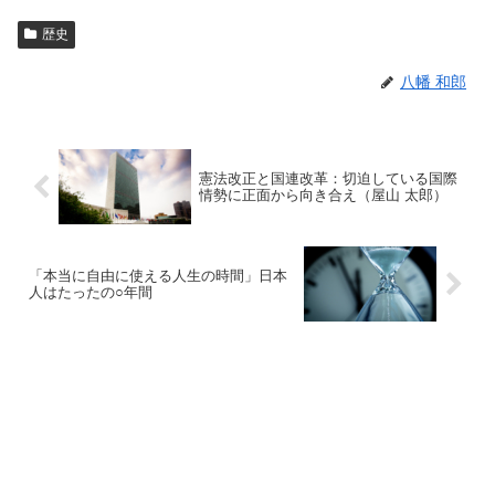
歴史
八幡 和郎
憲法改正と国連改革：切迫している国際
情勢に正面から向き合え（屋山 太郎）
「本当に自由に使える人生の時間」日本
人はたったの○年間