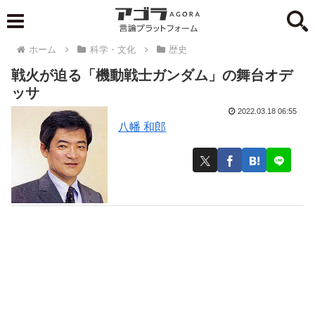
ホーム
科学・文化
歴史
戦火が迫る「機動戦士ガンダム」の舞台オデ
ッサ
2022.03.18 06:55
八幡 和郎