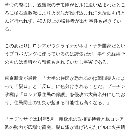
革命の際には、親露派のデモ隊がビルに追い込まれたとこ
ろに極右過激派により火炎瓶が投げ込まれ消火活動もほと
んど行われず、40人以上の犠牲者が出た事件も起きてい
る。
このあたりはロシアがウクライナがネオ・ナチ国家だとい
うプロパガンダに使っているのは誇張だが、事件の経緯そ
のものは当時から報道もされていたし事実である。
東京新聞が最近、「大半の住民が恐れるのは戦闘突入によ
って「親ロ」と「反ロ」に色分けされることだ。プーチン
政権は「ロシア系住民の保護」を侵攻の大義名分にしてお
り、住民同士の衝突が起きる可能性も高くなる。」
「オデッサでは14年5月、親欧米の政権支持者と親ロシア
派の勢力が広場で衝突。親ロ派が逃げ込んだビルに火炎瓶