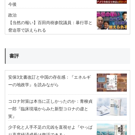
今後
政治
【当然の報い】百田尚樹参院議員：暴行罪と
脅迫罪で訴えられる
書評
安保3文書改訂と中国の存在感：『エネルギ
ーの地政学』を読みながら
コロナ対策は本当に正しかったのか：青柳貞
一郎『臨床現場からみた新型コロナの虚と
実』
少子化と人手不足の元凶を直視せよ『やっぱ
り高度経済成長は復活できる』