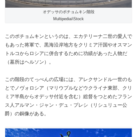
オデッサのポチョムキン階段
Multipedia/iStock
このポチョムキンというのは、エカテリーナ二世の愛人で
もあった将軍で、黒海沿岸地方をクリミア汗国やオスマン
トルコからロシアに併合するために功績があった人物だ
（墓所はヘルソン）。
この階段のてっぺんの広場には、アレクサンドル一世のも
とでノヴォロシア（マリウプルなどウクライナ東部、クリ
ミア半島からオデッサ付近を含む）総督をつとめたフラン
ス人アルマン・ジャン・デュ・プレシ（リシュリュー公
爵）の銅像がある。