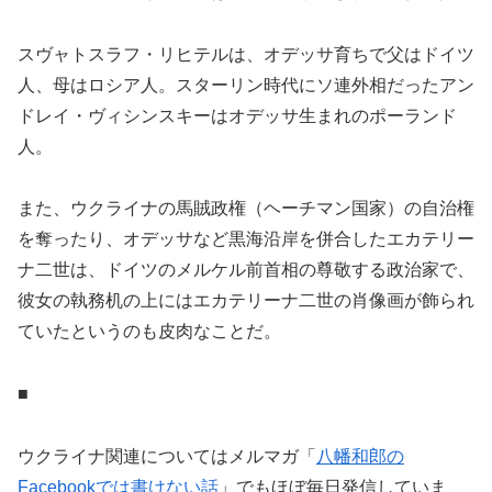
スヴャトスラフ・リヒテルは、オデッサ育ちで父はドイツ
人、母はロシア人。スターリン時代にソ連外相だったアン
ドレイ・ヴィシンスキーはオデッサ生まれのポーランド
人。
また、ウクライナの馬賊政権（ヘーチマン国家）の自治権
を奪ったり、オデッサなど黒海沿岸を併合したエカテリー
ナ二世は、ドイツのメルケル前首相の尊敬する政治家で、
彼女の執務机の上にはエカテリーナ二世の肖像画が飾られ
ていたというのも皮肉なことだ。
■
ウクライナ関連についてはメルマガ「
八幡和郎の
Facebookでは書けない話
」でもほぼ毎日発信していま