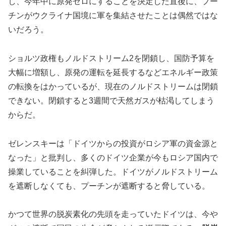
し、今年中に原発ゼロにすることを決定した直後に、プー
チンがウクライナ国境に軍を集結させたことは偶然ではな
いだろう。
ショルツ政権もノルドストリーム2を閉鎖し、国防予算を
大幅に増額し、原発の運転を延長するなどエネルギー政策
の転換をはかっているが、現在のノルドストリームは閉鎖
できない。閉鎖すると3週間で天然ガスが枯渇してしまう
からだ。
ゼレンスキーは「ドイツからの投資がロシア軍の資金源と
なった」と批判し、多くのドイツ企業が今もロシア国内で
操業していることを糾弾した。ドイツがノルドストリーム
を遮断しなくても、プーチンが遮断すると脅している。
かつて世界の脱炭素化の先頭を走っていたドイツは、今や