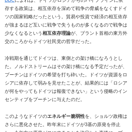
BBC
によれば、ドイツがロシアからのパイプラインに依
存する政策は、相互依存を深めて戦争の脅威をなくすドイ
ツの国家戦略だったという。貿易や投資で経済の相互依存
が強まるほど互いに戦争で失うものが多くなるので戦争は
少なくなるという
相互依存理論
が、ブラント首相の東方外
交のころからドイツ社民党の哲学だった。
冷戦期を通じてドイツは、東側との架け橋になろうとし
た。ノルドストリームはその架け橋になる予定だったが、
プーチンはドイツの希望を打ち砕いた。ドイツが資源をロ
シアに依存して弱みを見せたことが、結果的には「ロシア
が何をやってもドイツは報復できない」という侵略のイン
センティブをプーチンに与えたのだ。
このようなドイツの
エネルギー脆弱性
を、ショルツ政権は
さらに悪化させた。昨年末にドイツが3基の原発を停止