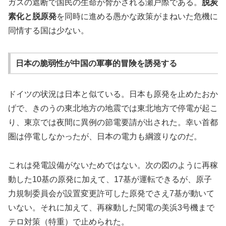
ガスの遮断で国民の生命が脅かされる瀬戸際である。
脱炭
素化と脱原発
を同時に進める愚かな政策がまねいた危機に
同情する国は少ない。
日本の脆弱性が中国の軍事的冒険を誘発する
ドイツの状況は日本と似ている。日本も原発を止めたおか
げで、きのうの東北地方の地震では東北地方で停電が起こ
り、東京では夜間に異例の節電要請が出された。幸い首都
圏は停電しなかったが、日本の電力も綱渡りなのだ。
これは発電設備がないためではない。次の図のように再稼
動した10基の原発に加えて、17基が運転できるが、原子
力規制委員会が設置変更許可した原発でさえ7基が動いて
いない。それに加えて、再稼動した関電の美浜3号機まで
テロ対策（特重）で止められた。