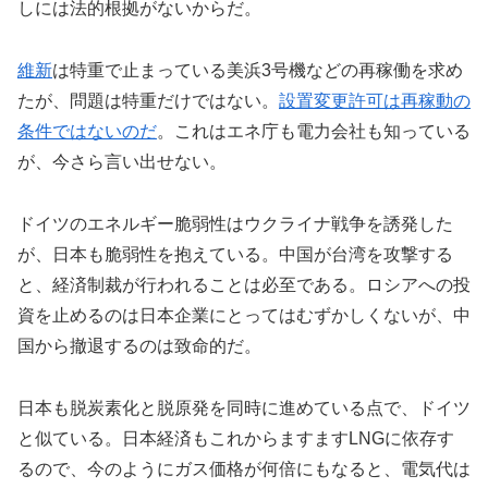
しには法的根拠がないからだ。
維新
は特重で止まっている美浜3号機などの再稼働を求め
たが、問題は特重だけではない。
設置変更許可は再稼動の
条件ではないのだ
。これはエネ庁も電力会社も知っている
が、今さら言い出せない。
ドイツのエネルギー脆弱性はウクライナ戦争を誘発した
が、日本も脆弱性を抱えている。中国が台湾を攻撃する
と、経済制裁が行われることは必至である。ロシアへの投
資を止めるのは日本企業にとってはむずかしくないが、中
国から撤退するのは致命的だ。
日本も脱炭素化と脱原発を同時に進めている点で、ドイツ
と似ている。日本経済もこれからますますLNGに依存す
るので、今のようにガス価格が何倍にもなると、電気代は