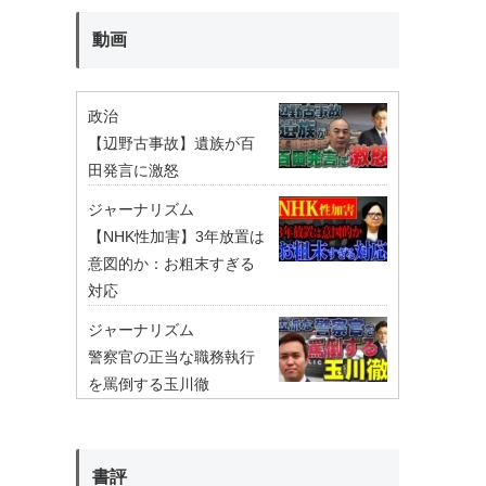
動画
政治
【辺野古事故】遺族が百
田発言に激怒
ジャーナリズム
【NHK性加害】3年放置は
意図的か：お粗末すぎる
対応
ジャーナリズム
警察官の正当な職務執行
を罵倒する玉川徹
書評