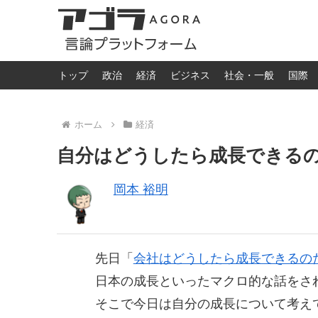
トップ
政治
経済
ビジネス
社会・一般
国際
ホーム
経済
自分はどうしたら成長できる
岡本 裕明
先日「
会社はどうしたら成長できるの
日本の成長といったマクロ的な話をさ
そこで今日は自分の成長について考え