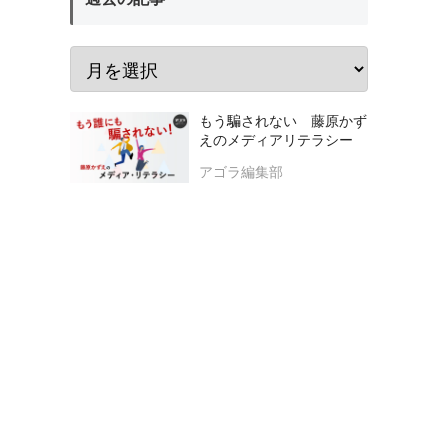
もう騙されない 藤原かず
えのメディアリテラシー
アゴラ編集部