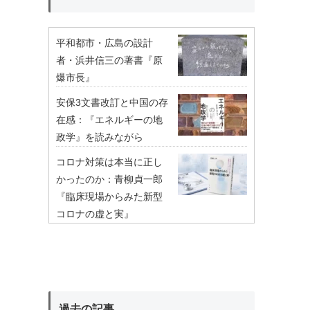
平和都市・広島の設計
者・浜井信三の著書『原
爆市長』
安保3文書改訂と中国の存
在感：『エネルギーの地
政学』を読みながら
コロナ対策は本当に正し
かったのか：青柳貞一郎
『臨床現場からみた新型
コロナの虚と実』
過去の記事