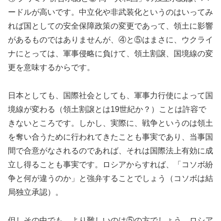
ードルが高いです。中立化や非武装化というのはいってみ
れば国としての安全保障政策の変更であって、領土に影響
があるものではありませんが、④と⑤はまさに、ウクライ
ナにとっては、軍事侵略に負けて、領土割譲、国境線の変
更を意味するからです。
日本としても、国際社会としても、軍事力行使によって国
境線が変わる（領土割譲とは19世紀か？）ことは許容で
きないところです。しかし、実際に、戦争というのは領土
を奪い合うために行われてきたことも事実であり、当事国
間で合意がなされるのであれば、それは国際法上有効に成
立し得ることも事実です。ロシアからすれば、「コソボ紛
争と何が違うのか」と強弁することでしょう（コソボは結
局独立承認）。
但しその中でも、より難しいのは⑤の方でしょう。ロシア