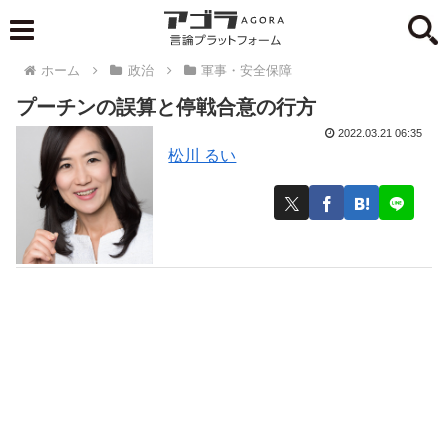
ホーム
政治
軍事・安全保障
プーチンの誤算と停戦合意の行方
2022.03.21 06:35
松川 るい