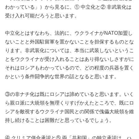
わかっている」）から見るに、① 中立化と② 非武装化は
受け入れ可能だろうと思います。
中立化とはすなわち、法的に、ウクライナがNATO加盟し
ないことと外国駐留軍を置かないことを担保するものとな
ります。非武装化については、本当に武装しないというこ
とをウクライナが受け入れることはあり得ないしさすがに
それはロシアもわかっているので、どの程度の兵器を置く
かという条件闘争的な世界の話となると思います。
③の非ナチ化は既にロシアは諦めていると思います。いく
ら親ロ派に大統領を無理くりすげかえたところで、既にロ
シアを敵視するウクライナ国民との関係で傀儡大統領を維
持し続けることは困難だと思っているでしょう。
④ クリミア併合承認と⑤ 両「共和国」の独立承認は、ハ