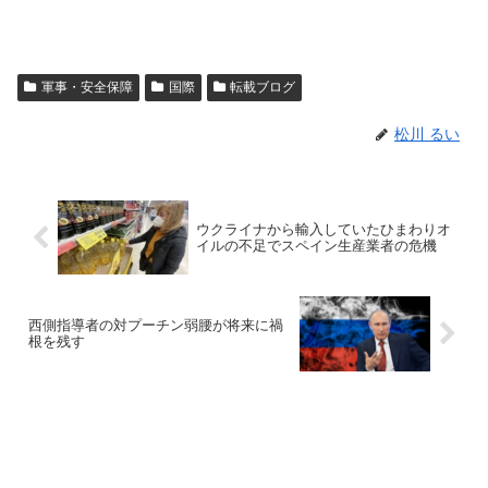
軍事・安全保障
国際
転載ブログ
松川 るい
ウクライナから輸入していたひまわりオ
イルの不足でスペイン生産業者の危機
西側指導者の対プーチン弱腰が将来に禍
根を残す