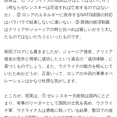
誤算は、① ウクライナ人の抵抗はさほどではないだろう
（何ならゼレンスキーは圧迫すれば亡命するのではない
か）、② ロシアのエネルギーに依存するNATO諸国の対応
はバラバラで結束しないに違いない、③ 西側の経済制裁
はクリミアやジョージアの時と比べれば厳しいがそう大し
たものではないだろうといったものです。
前回ブログにも書きましたが、ジョージア侵攻、クリミア
侵攻が意外と簡単に成功したという過去の「成功体験」に
基づくものでしょう。また、ウクライナの能力を軽んじて
いたためかどうか、正直いって、ロシアの今回の軍事オペ
レーションはかなり杜撰な気がします。
ところが、現実は、① ゼレンスキー大統領は国内にとど
まり、有事のリーダーとして国民の士気を高め、ウクライ
ナ軍、ウクライナ人は勇敢に戦っている結果、数日での攻