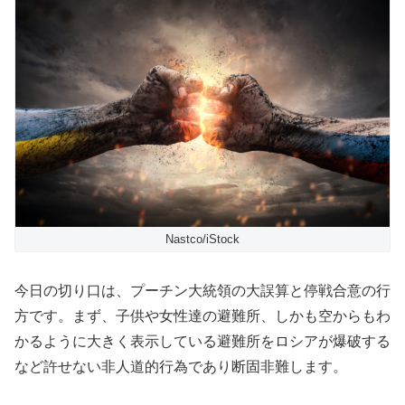
Nastco/iStock
今日の切り口は、プーチン大統領の大誤算と停戦合意の行
方です。まず、子供や女性達の避難所、しかも空からもわ
かるように大きく表示している避難所をロシアが爆破する
など許せない非人道的行為であり断固非難します。