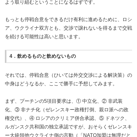
よう取り組むということになるはずです。
もっとも停戦合意をできるだけ有利に進めるために、ロシ
ア、ウクライナ双方とも、交渉で譲れないを得るまで交戦
を続ける可能性は高いと思います。
4．飲めるものと飲めないもの
それでは、停戦合意（ひいては外交交渉による解決策）の
中身はどうなるか、ここで勝手に予想してみます。
まず、プーチンの5項目要求は、① 中立化、② 非武装
化、③ 非ナチ化（ゼレンスキー政権打倒、親ロ派への政
権交代）、④ ロシアのクリミア併合承認、⑤ ドネツク、
ルガンスク共和国の独立承認ですが、おそらくゼレンスキ
ー大統領他ウクライナ側の言動（「NATO加盟は無理だと