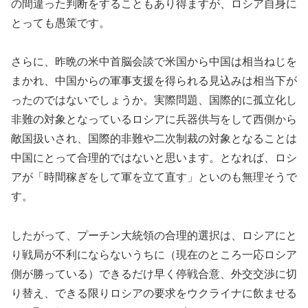
の間違った判断をすることもあり得ますが、ロシア自身に
とっても愚策です。
さらに、昨晩の米中首脳会談で米国から中国は相当ねじを
まかれ、中国からの軍事支援を得られる見込みは相当下が
ったのではないでしょうか。実際問題、国際的に孤立化し
非難の対象となっているロシアに兵器供与をして西側から
敵国扱いされ、国際的非難や二次制裁の対象となることは
中国にとって合理的ではないと思います。となれば、ロシ
アが「時間稼ぎをして軍を立て直す」といのも無理そうで
す。
したがって、プーチン大統領の合理的選択は、ロシアにと
り戦局が不利にならないうちに（現在のところ一応ロシア
側が勝っている）できるだけ早く停戦合意、外交交渉に切
り替え、できる限りロシアの要求をウクライナに飲ませる