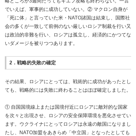
略どころか3週間たってもキエフ攻略も終わらない。一言
でいえば、軍事的に成功していない。② マクロン自身が
「死に体」と言っていた米・NATO諸国は結束し、国際社
会の多くが一致して前例のない厳しいロシア制裁を行い又
は政治的非難を行い、ロシアは孤立し、経済的にかつてな
いダメージを被りつつあります。
2．戦略的失敗の確定
その結果、ロシアにとっては、戦術的に成功があったとし
ても、戦略的には失敗に終わることはほぼ確定しました。
① 自国国境線上または国境付近にロシアに敵対的な国家
を次々と出現させ、ロシアの安全保障環境を悪化させてい
ます。ウクライナにとってロシアは永遠の敵国になりまし
たし、NATO加盟をあきらめ「中立国」となったとしても