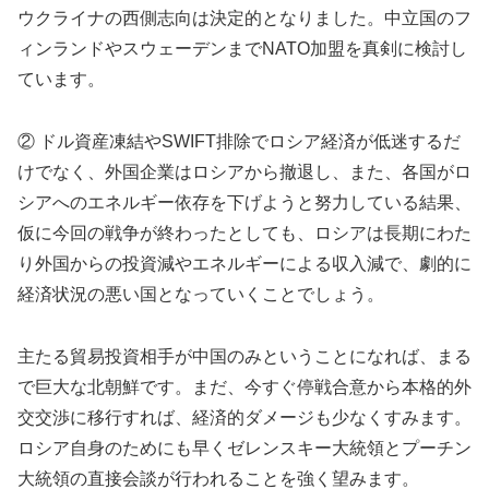
ウクライナの西側志向は決定的となりました。中立国のフ
ィンランドやスウェーデンまでNATO加盟を真剣に検討し
ています。
② ドル資産凍結やSWIFT排除でロシア経済が低迷するだ
けでなく、外国企業はロシアから撤退し、また、各国がロ
シアへのエネルギー依存を下げようと努力している結果、
仮に今回の戦争が終わったとしても、ロシアは長期にわた
り外国からの投資減やエネルギーによる収入減で、劇的に
経済状況の悪い国となっていくことでしょう。
主たる貿易投資相手が中国のみということになれば、まる
で巨大な北朝鮮です。まだ、今すぐ停戦合意から本格的外
交交渉に移行すれば、経済的ダメージも少なくすみます。
ロシア自身のためにも早くゼレンスキー大統領とプーチン
大統領の直接会談が行われることを強く望みます。