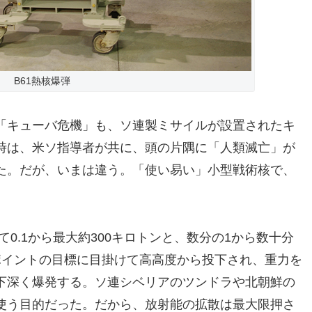
B61熱核爆弾
「キューバ危機」も、ソ連製ミサイルが設置されたキ
時は、米ソ指導者が共に、頭の片隅に「人類滅亡」が
た。だが、いまは違う。「使い易い」小型戦術核で、
べて0.1から最大約300キロトンと、数分の1から数十分
ポイントの目標に目掛けて高高度から投下され、重力を
下深く爆発する。ソ連シベリアのツンドラや北朝鮮の
使う目的だった。だから、放射能の拡散は最大限押さ