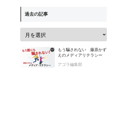
過去の記事
もう騙されない 藤原かず
えのメディアリテラシー
アゴラ編集部