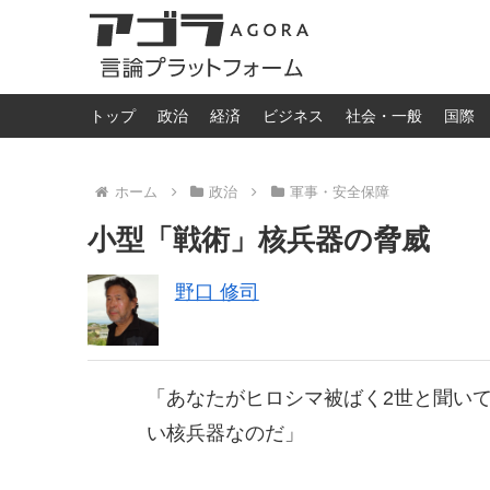
トップ
政治
経済
ビジネス
社会・一般
国際
ホーム
政治
軍事・安全保障
小型「戦術」核兵器の脅威
野口 修司
「あなたがヒロシマ被ばく2世と聞い
い核兵器なのだ」