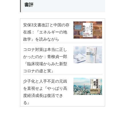
書評
安保3文書改訂と中国の存
在感：『エネルギーの地
政学』を読みながら
コロナ対策は本当に正し
かったのか：青柳貞一郎
『臨床現場からみた新型
コロナの虚と実』
少子化と人手不足の元凶
を直視せよ『やっぱり高
度経済成長は復活でき
る』