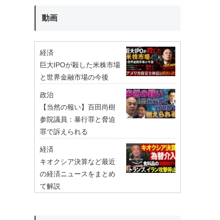
動画
経済
巨大IPOが殺した米株市場
と世界金融市場の今後
政治
【当然の報い】百田尚樹
参院議員：暴行罪と脅迫
罪で訴えられる
経済
キオクシア決算など最近
の経済ニュースをまとめ
て解説