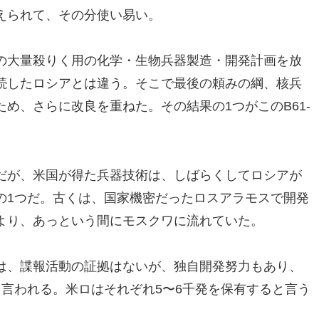
えられて、その分使い易い。
の大量殺りく用の化学・生物兵器製造・開発計画を放
続したロシアとは違う。そこで最後の頼みの綱、核兵
め、さらに改良を重ねた。その結果の1つがこのB61-
だが、米国が得た兵器技術は、しばらくしてロシアが
の1つだ。古くは、国家機密だったロスアラモスで開発
より、あっという間にモスクワに流れていた。
は、諜報活動の証拠はないが、独自開発努力もあり、
言われる。米ロはそれぞれ5〜6千発を保有すると言う