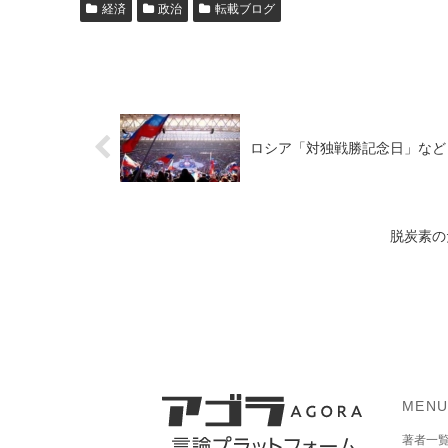
経済
政治
転載ブログ
ロシア「対独戦勝記念日」など
脱炭素の
MEN
著者一