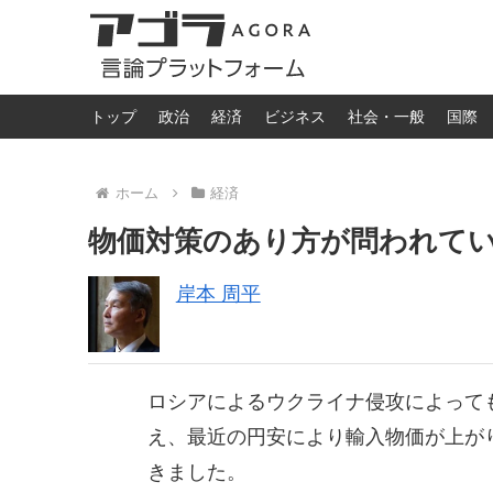
トップ
政治
経済
ビジネス
社会・一般
国際
ホーム
経済
物価対策のあり方が問われて
岸本 周平
ロシアによるウクライナ侵攻によって
え、最近の円安により輸入物価が上が
きました。