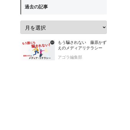
過去の記事
もう騙されない 藤原かず
えのメディアリテラシー
アゴラ編集部