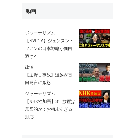
動画
ジャーナリズム
【NVIDIA】ジェンスン・
フアンの日本戦略が面白
過ぎる！
政治
【辺野古事故】遺族が百
田発言に激怒
ジャーナリズム
【NHK性加害】3年放置は
意図的か：お粗末すぎる
対応