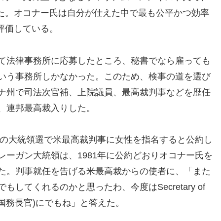
た。オコナー氏は自分が仕えた中で最も公平かつ効率
評価している。
て法律事務所に応募したところ、秘書でなら雇っても
いう事務所しかなかった。このため、検事の道を選び
ナ州で司法次官補、上院議員、最高裁判事などを歴任
、連邦最高裁入りした。
0年の大統領選で米最高裁判事に女性を指名すると公約し
レーガン大統領は、1981年に公約どおりオコナー氏を
た。判事就任を告げる米最高裁からの使者に、「また
もしてくれるのかと思ったわ、今度はSecretary of
e (国務長官)にでもね」と答えた。