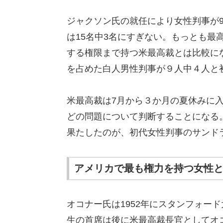
ジャクソン氏の就任により女性判事が
は15名中3名にすぎない。もっとも最
する権限まで持つ米最高裁とは比較にな
を占めた白人男性判事が９人中４人と
米最高裁は7月から３か月の夏休みに
どの問題について判断することになる
果たしたのが、初代女性判事のサンド
アメリカで最も権力を持つ女性
オコナー氏は1952年にスタンフォー
生の首席は後に米最高裁長官としてオ