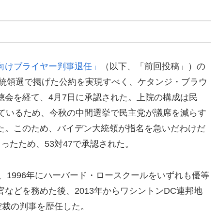
向けブライヤー判事退任」
（以下、「前回投稿」）の
大統領選で掲げた公約を実現すべく、ケタンジ・ブラウ
聴会を経て、4月7日に承認された。上院の構成は民
しているため、今秋の中間選挙で民主党が議席を減らす
た。このため、バイデン大統領が指名を急いだわけだ
ったため、53対47で承認された。
大、1996年にハーバード・ロースクールをいずれも優等
などを務めた後、2013年からワシントンDC連邦地
邦控裁の判事を歴任した。