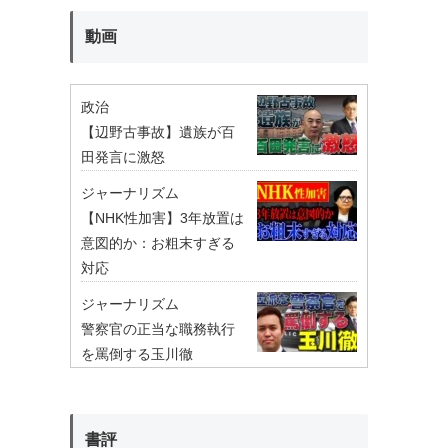
動画
政治
【辺野古事故】遺族が百
田発言に激怒
ジャーナリズム
【NHK性加害】3年放置は
意図的か：お粗末すぎる
対応
ジャーナリズム
警察官の正当な職務執行
を罵倒する玉川徹
書評