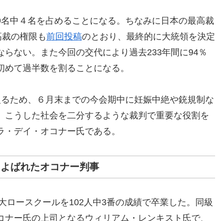
9名中４名を占めることになる。ちなみに日本の最高裁
高裁の権限も
前回投稿
のとおり、最終的に大統領を決定
らない。また今回の交代により過去233年間に94％
初めて過半数を割ることになる。
入るため、６月末までの今会期中に妊娠中絶や銃規制な
。こうした社会を二分するような裁判で重要な役割を
ラ・デイ・オコナー氏である。
とよばれたオコナー判事
ド大ロースクールを102人中3番の成績で卒業した。同級
コナー氏の上司となるウィリアム・レンキスト氏で、