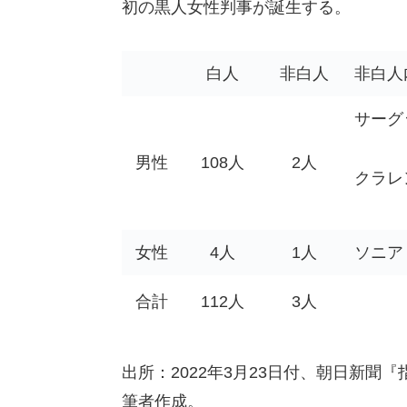
初の黒人女性判事が誕生する。
白人
非白人
非白人
サーグ
男性
108人
2人
クラレ
女性
4人
1人
ソニア
合計
112人
3人
出所：2022年3月23日付、朝日新
筆者作成。