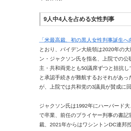
9人中4人を占める女性判事
「米最高裁、初の黒人女性判事誕生へ
とおり、バイデン大統領は2020年の
ン・ジャクソン氏を指名、上院での公
主・共和両党とも50議席ずつと拮抗
と承認手続きが難航するおそれがあっ
が、上院では共和党の3議員が賛成に回
ジャクソン氏は1992年にハーバード
で卒業、前任のブライヤー判事の書記官
裁、2021年からはワシントンDC連