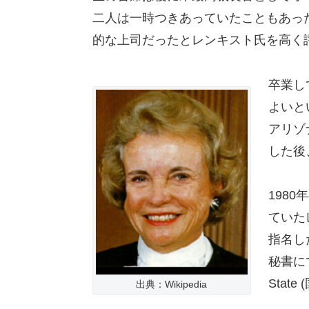
二人は一時つきあっていたこともあっ
的な上司だったとレンキスト氏を高く
卒業し
よいと
アリゾ
した後
198
ていた
指名し
秘書にで
Stat
出典：Wikipedia