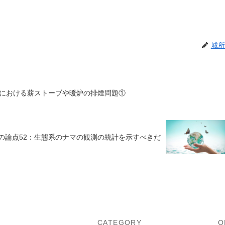
城所
における薪ストーブや暖炉の排煙問題①
告の論点52：生態系のナマの観測の統計を示すべきだ
U
CATEGORY
O