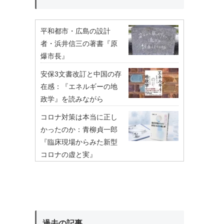
平和都市・広島の設計
者・浜井信三の著書『原
爆市長』
安保3文書改訂と中国の存
在感：『エネルギーの地
政学』を読みながら
コロナ対策は本当に正し
かったのか：青柳貞一郎
『臨床現場からみた新型
コロナの虚と実』
過去の記事