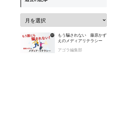
もう騙されない 藤原かず
えのメディアリテラシー
アゴラ編集部