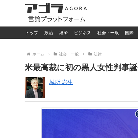
トップ
政治
経済
ビジネス
社会・一般
国際
ホーム
社会・一般
法律
米最高裁に初の黒人女性判事誕
城所 岩生