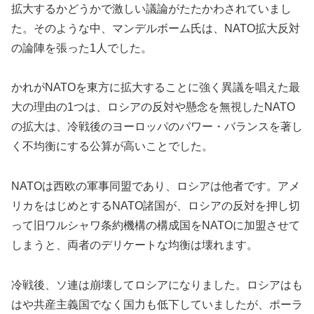
拡大するかどうかで激しい議論がたたかわされていまし
た。そのような中、マンデルボーム氏は、NATO拡大反対
の論陣を張った1人でした。
かれがNATOを東方に拡大することに強く異議を唱えた最
大の理由の1つは、ロシアの反対や懸念を無視したNATO
の拡大は、冷戦後のヨーロッパのパワー・バランスを著し
く不均衡にする公算が高いことでした。
NATOは西欧の軍事同盟であり、ロシアは他者です。アメ
リカをはじめとするNATO諸国が、ロシアの反対を押し切
って旧ワルシャワ条約機構の構成国をNATOに加盟させて
しまうと、両者のデリケートな均衡は壊れます。
冷戦後、ソ連は崩壊してロシアになりました。ロシアはも
はや共産主義国でなく国力も低下していましたが、ポーラ