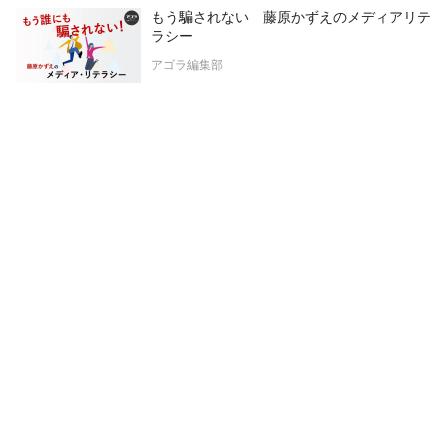
もう騙されない 藤原かずえのメディアリテ
ラシー
アゴラ編集部