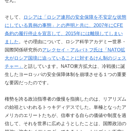
せん。
そして、
ロシアは「ロシア連邦の安全保障を不安定な状態
にしている異例の事態」との声明と共に、2007年にCFE
条約の履行停止を宣言して、2015年には離脱してしまい
ました
。その理由について、ロシア科学アカデミー世界・
国際関係研究所の
アレクセイ・アルバトフ氏は「NATO拡
大がロシア国境に迫っていることに対するけん制のジェス
チャー」
と話しています。NATO東方拡大は、冷戦後に誕
生したヨーロッパの安全保障体制を崩壊させる１つの重要
な要因だったのです。
権勢を誇る政治指導者の傲慢を指摘したのは、リアリズム
の始祖といわれるトゥキディデスでした。単極となったア
メリカのエリートたちが、信奉する自らの価値や制度を過
信して、それを世界に広めようとしたことは、国際政治の