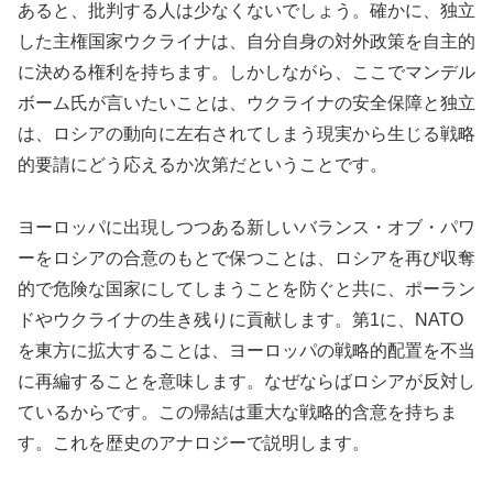
あると、批判する人は少なくないでしょう。確かに、独立
した主権国家ウクライナは、自分自身の対外政策を自主的
に決める権利を持ちます。しかしながら、ここでマンデル
ボーム氏が言いたいことは、ウクライナの安全保障と独立
は、ロシアの動向に左右されてしまう現実から生じる戦略
的要請にどう応えるか次第だということです。
ヨーロッパに出現しつつある新しいバランス・オブ・パワ
ーをロシアの合意のもとで保つことは、ロシアを再び収奪
的で危険な国家にしてしまうことを防ぐと共に、ポーラン
ドやウクライナの生き残りに貢献します。第1に、NATO
を東方に拡大することは、ヨーロッパの戦略的配置を不当
に再編することを意味します。なぜならばロシアが反対し
ているからです。この帰結は重大な戦略的含意を持ちま
す。これを歴史のアナロジーで説明します。