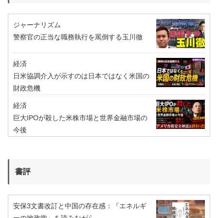
ジャーナリズム
警察官の正当な職務執行を罵倒する玉川徹
経済
日米協調介入が示すのは日本ではなく米国の
財政危機
経済
巨大IPOが殺した米株市場と世界金融市場の
今後
書評
安保3文書改訂と中国の存在感：『エネルギ
ーの地政学』を読みながら