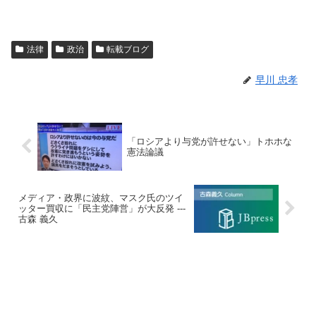
法律
政治
転載ブログ
早川 忠孝
「ロシアより与党が許せない」トホホな
憲法論議
メディア・政界に波紋、マスク氏のツイ
ッター買収に「民主党陣営」が大反発 ---
古森 義久