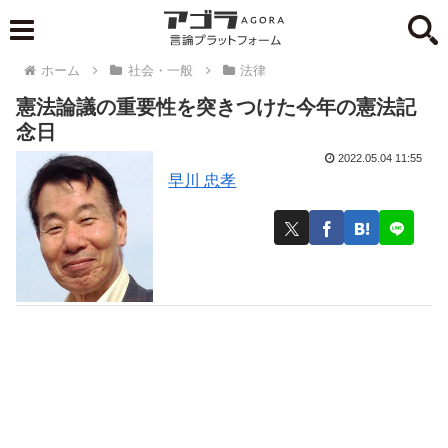
ホーム
社会・一般
法律
憲法論議の重要性を突きつけた今年の憲法記
念日
2022.05.04 11:55
早川 忠孝