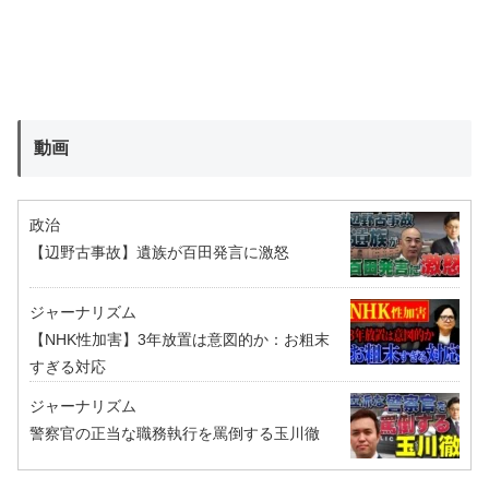
動画
政治
【辺野古事故】遺族が百田発言に激怒
ジャーナリズム
【NHK性加害】3年放置は意図的か：お粗末
すぎる対応
ジャーナリズム
警察官の正当な職務執行を罵倒する玉川徹