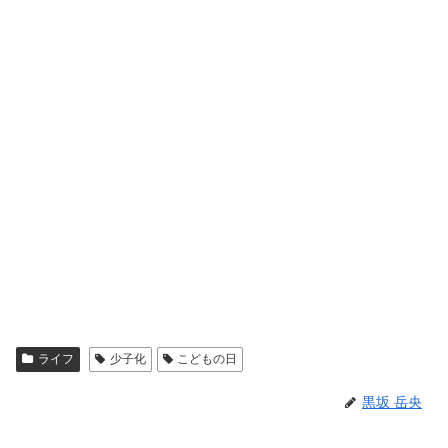
ライフ
少子化
こどもの日
黒坂 岳央