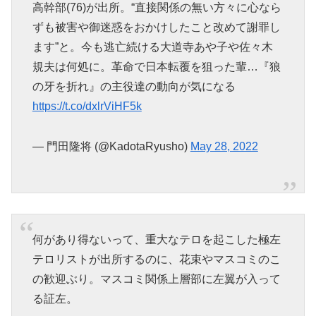
高幹部(76)が出所。“直接関係の無い方々に心なら
ずも被害や御迷惑をおかけしたこと改めて謝罪し
ます”と。今も逃亡続ける大道寺あや子や佐々木
規夫は何処に。革命で日本転覆を狙った輩…『狼
の牙を折れ』の主役達の動向が気になる
https://t.co/dxlrViHF5k
— 門田隆将 (@KadotaRyusho)
May 28, 2022
何があり得ないって、重大なテロを起こした極左
テロリストが出所するのに、花束やマスコミのこ
の歓迎ぶり。マスコミ関係上層部に左翼が入って
る証左。