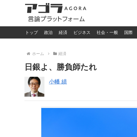
トップ
政治
経済
ビジネス
社会・一般
国際
ホーム
経済
日銀よ、勝負師たれ
小幡 績