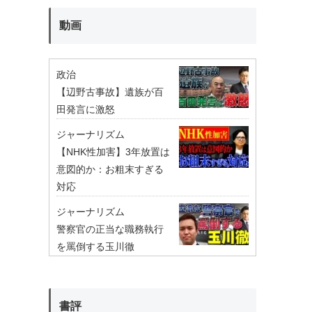
動画
政治
【辺野古事故】遺族が百
田発言に激怒
ジャーナリズム
【NHK性加害】3年放置は
意図的か：お粗末すぎる
対応
ジャーナリズム
警察官の正当な職務執行
を罵倒する玉川徹
書評