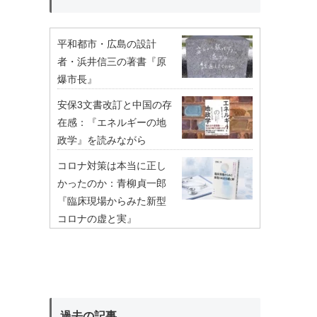
平和都市・広島の設計
者・浜井信三の著書『原
爆市長』
安保3文書改訂と中国の存
在感：『エネルギーの地
政学』を読みながら
コロナ対策は本当に正し
かったのか：青柳貞一郎
『臨床現場からみた新型
コロナの虚と実』
過去の記事