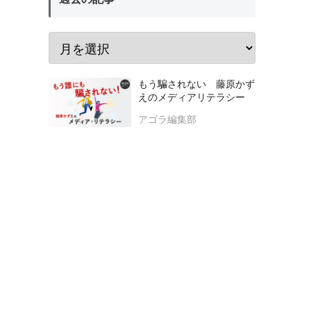
もう騙されない 藤原かず
えのメディアリテラシー
アゴラ編集部