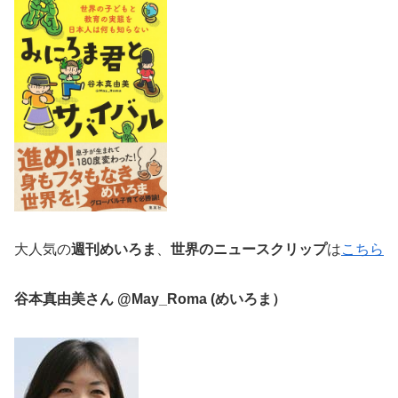
大人気の
週刊めいろま
、
世界のニュースクリップ
は
こちら
谷本真由美さん @May_Roma (めいろま）