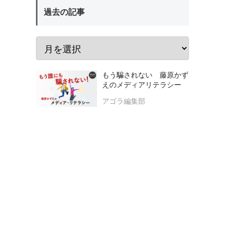
過去の記事
もう騙されない 藤原かず
えのメディアリテラシー
アゴラ編集部