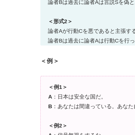
論者Bは過去に論者Aは言説Sを偽
＜形式2＞
論者Aが行動Cを悪であると主張す
論者Bは過去に論者Aは行動Cを行
＜例＞
＜例1＞
A
：日本は安全な国だ。
B
：あなたは間違っている。あなた
＜例2＞