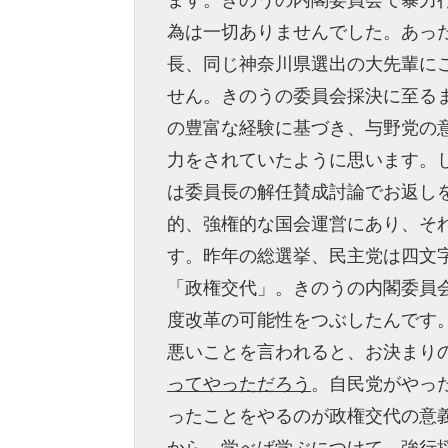
ます。きのうの内閣委員会で暴力
為は一切ありませんでした。あっ
長、同じ神奈川県選出の大先輩に
せん。きのうの委員会採決に至る
の豊富な経験に基づき、与野党の
力をされていたように思います。
は委員長の解任賛成討論でお返し
的、強権的な国会運営にあり、そ
す。昨年の総選挙、民主党は四文
「政権交代」。きのうの内閣委員
度改革の可能性をつぶしたんです
悪いことを言われると、お決まり
ってやっただろう
。自民党がやっ
ったことをやるのが政権交代の意