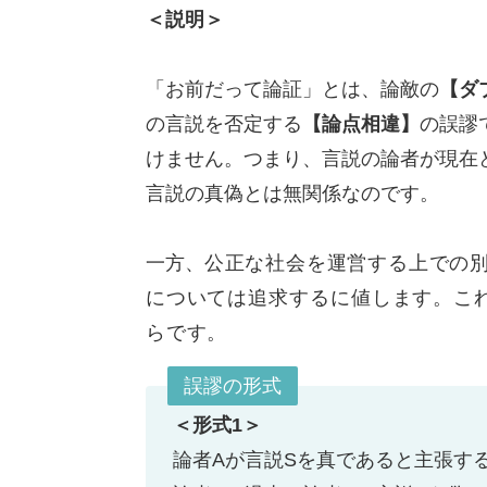
＜説明＞
「お前だって論証」とは、論敵の
【ダブ
の言説を否定する
【論点相違】
の誤謬
けません。つまり、言説の論者が現在
言説の真偽とは無関係なのです。
一方、
公正な社会を運営する上での
については追求するに値します。こ
らです。
誤謬の形式
＜形式1＞
論者Aが言説Sを真であると主張す