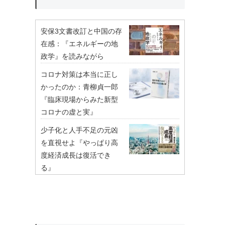
安保3文書改訂と中国の存
在感：『エネルギーの地
政学』を読みながら
コロナ対策は本当に正し
かったのか：青柳貞一郎
『臨床現場からみた新型
コロナの虚と実』
少子化と人手不足の元凶
を直視せよ『やっぱり高
度経済成長は復活でき
る』