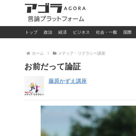
トップ
政治
経済
ビジネス
社会・一般
国際
ホーム
メディア・リテラシー講座
お前だって論証
藤原かずえ講座