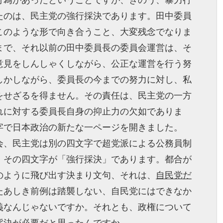
行為があったということですが、きのう、暴力行
たのは、民主党の強行採決であります。田中委員
このような形で向き合うこと、大変残念でなりま
まで、それ以前の田中委員長の委員会運営は、そ
意見をしんしゃくしながら、公正な運営を行う努
しかしながら、委員長の今までの努力に対し、私
をせざるを得ません。その責任は、民主党の一方
れに対する委員長自身の抑止力の欠如でありま
字で日本政治の新たな一ページを開きました。
会、民主党は別の四文字で超党派による公務員制
。その四文字が「強行採決」であります。都合が
のように飛び出す決まり文句、それは、
自民党だ
たあしき前例は踏襲しない、自民党にはできなか
義なんじゃないですか。それとも、政権について