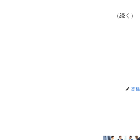
（続く）
高橋