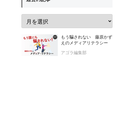
もう騙されない 藤原かず
えのメディアリテラシー
アゴラ編集部