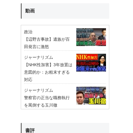
動画
政治
【辺野古事故】遺族が百
田発言に激怒
ジャーナリズム
【NHK性加害】3年放置は
意図的か：お粗末すぎる
対応
ジャーナリズム
警察官の正当な職務執行
を罵倒する玉川徹
書評