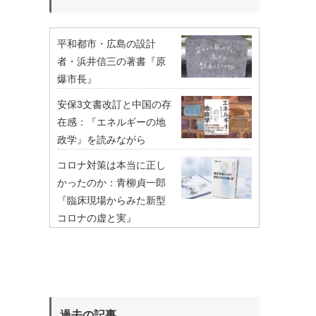
平和都市・広島の設計
者・浜井信三の著書『原
爆市長』
安保3文書改訂と中国の存
在感：『エネルギーの地
政学』を読みながら
コロナ対策は本当に正し
かったのか：青柳貞一郎
『臨床現場からみた新型
コロナの虚と実』
過去の記事