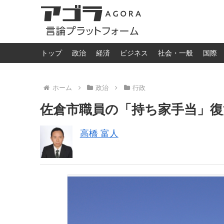
トップ
政治
経済
ビジネス
社会・一般
国際
ホーム
政治
行政
佐倉市職員の「持ち家手当」復
高橋 富人