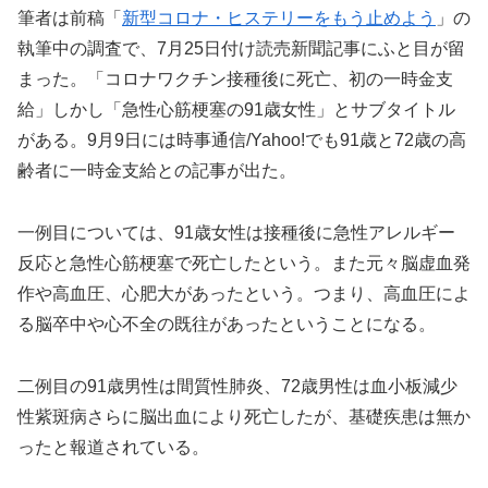
筆者は前稿「
新型コロナ・ヒステリーをもう止めよう
」の
執筆中の調査で、7月25日付け読売新聞記事にふと目が留
まった。「コロナワクチン接種後に死亡、初の一時金支
給」しかし「急性心筋梗塞の91歳女性」とサブタイトル
がある。9月9日には時事通信/Yahoo!でも91歳と72歳の高
齢者に一時金支給との記事が出た。
一例目については、91歳女性は接種後に急性アレルギー
反応と急性心筋梗塞で死亡したという。また元々脳虚血発
作や高血圧、心肥大があったという。つまり、高血圧によ
る脳卒中や心不全の既往があったということになる。
二例目の91歳男性は間質性肺炎、72歳男性は血小板減少
性紫斑病さらに脳出血により死亡したが、基礎疾患は無か
ったと報道されている。