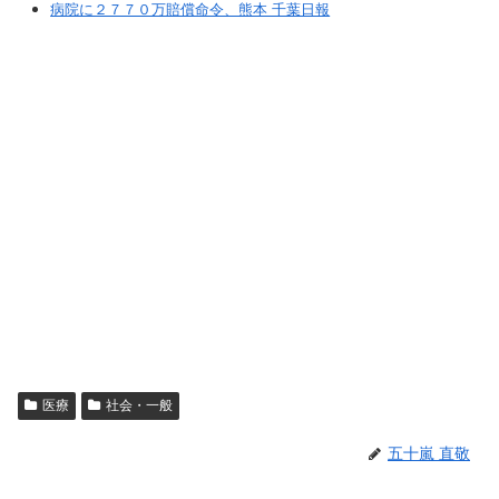
病院に２７７０万賠償命令、熊本 千葉日報
医療
社会・一般
五十嵐 直敬