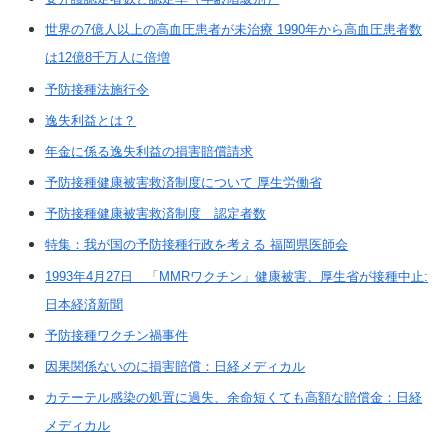
世界の7億人以上の高血圧患者が未治療 1990年から高血圧患者数
は12億8千万人に倍増
予防接種法施行令
逸失利益とは？
年金に係る逸失利益の損害賠償請求
予防接種健康被害救済制度について 厚生労働省
予防接種健康被害救済制度 認定者数
特集：我が国の予防接種行政を考える 福岡県医師会
1993年4月27日 「MMRワクチン」健康被害、厚生省が接種中止:
日本経済新聞
予防接種ワクチン禍事件
因果関係ないのに損害賠償：日経メディカル
カテーテル感染の処置に過失、余命短くても高額な賠償金：日経
メディカル