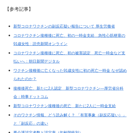
【参考記事】
新型コロナワクチンの副反応疑い報告について 厚生労働省
コロナワクチン接種後に死亡、初の一時金支給…急性心筋梗塞の
91歳女性 : 読売新聞オンライン
コロナワクチン接種後に死亡、初の被害認定 死亡一時金など支
払いへ：朝日新聞デジタル
ワクチン接種後に亡くなった91歳女性に初の死亡一時金 なぜ認め
られたのか？
接種後死亡、新たに2人認定 新型コロナワクチン―厚労省分科
会：時事ドットコム
新型コロナワクチン接種後の死亡 新たに2人に一時金支給
そのワクチン情報、どう読み解く？ 「有害事象（副反応疑い）」
と「副反応」の違い
要介護認定者数と認定率（年齢階級別）