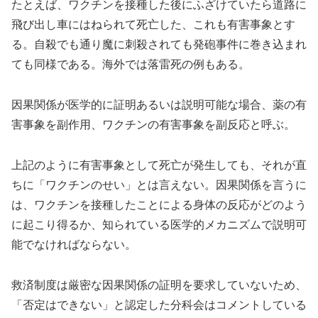
たとえば、ワクチンを接種した後にふざけていたら道路に
飛び出し車にはねられて死亡した、これも有害事象とす
る。自殺でも通り魔に刺殺されても発砲事件に巻き込まれ
ても同様である。海外では落雷死の例もある。
因果関係が医学的に証明あるいは説明可能な場合、薬の有
害事象を副作用、ワクチンの有害事象を副反応と呼ぶ。
上記のように有害事象として死亡が発生しても、それが直
ちに「ワクチンのせい」とは言えない。因果関係を言うに
は、ワクチンを接種したことによる身体の反応がどのよう
に起こり得るか、知られている医学的メカニズムで説明可
能でなければならない。
救済制度は厳密な因果関係の証明を要求していないため、
「否定はできない」と認定した分科会はコメントしている