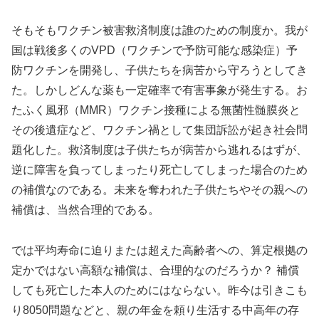
そもそもワクチン被害救済制度は誰のための制度か。我が
国は戦後多くのVPD（ワクチンで予防可能な感染症）予
防ワクチンを開発し、子供たちを病苦から守ろうとしてき
た。しかしどんな薬も一定確率で有害事象が発生する。お
たふく風邪（MMR）ワクチン接種による無菌性髄膜炎と
その後遺症など、ワクチン禍として集団訴訟が起き社会問
題化した。救済制度は子供たちが病苦から逃れるはずが、
逆に障害を負ってしまったり死亡してしまった場合のため
の補償なのである。未来を奪われた子供たちやその親への
補償は、当然合理的である。
では平均寿命に迫りまたは超えた高齢者への、算定根拠の
定かではない高額な補償は、合理的なのだろうか？ 補償
しても死亡した本人のためにはならない。昨今は引きこも
り8050問題などと、親の年金を頼り生活する中高年の存