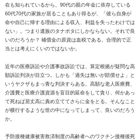
在も知られているから、90代の親の年金に依存している
60代70代の家族が居ることもあり得るが、「彼ら自身が
命や自己に帰する理由による収入、利益を失ったわけでは
ない」。つまり遺族のタナボタにしかならない。それで良
いのだろうか？ 補償金の原資は血税である。合理的で正
当とは考えにくいのではないか。
近年の医療訴訟や介護事故訴訟では、算定根拠が疑問な高
額訴訟判決が目立つ。しかも「過失は無いが賠償せよ」と
いうヤクザもまっ青な判決すらある。高額な老人医療費、
介護費と医療介護資源を盲目的延命をして貪り、何かあっ
て死ねば居丈高に責め立ててさらに金をとる。そんなこと
が横行するような世の中になってしまって、良いのだろう
か。
予防接種健康被害救済制度の高齢者へのワクチン接種後死