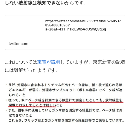
しない放射線は検知できない
からです。
https://twitter.com/heart8255/status/15768537
85640861696?
s=20&t=43T_hTigEWioAqUSwQvqSg
twitter.com
これについては
東電が説明
していますが、東京新聞の記者
には難解だったようです。