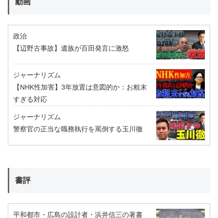
動画
政治
【辺野古事故】遺族が百田発言に激怒
ジャーナリズム
【NHK性加害】3年放置は意図的か：お粗末
すぎる対応
ジャーナリズム
警察官の正当な職務執行を罵倒する玉川徹
書評
平和都市・広島の設計者・浜井信三の著書