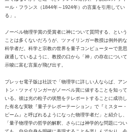
ール・フランス（1844年～1924年）の言葉を引用してい
る」。
ノーベル物理学賞の受賞者に神について質問する、という
ことは多くないだろうが、ツァイリンガー教授は例外的な
科学者だ。科学と宗教の世界を量子コンピューターで意思
疎通しているように、教授の口から「神」の存在について
示唆に富む言葉が飛び出す。
プレッセ電子版は社説で「物理学に詳しい人ならば、アン
トン・ツァイリンガーがノーベル賞に値することを知って
いる。彼は光の粒子の状態をテレポートすることに成功し
た有名な実験『量子テレポーテーション』で『ミスター・
ビーム』と呼ばれるようになった物理学者だ」と紹介し、
「量子物理学の哲学的解釈、さらには神学的な問題につい
ても、自分自身を明確に表現することを楽しんでおり、今