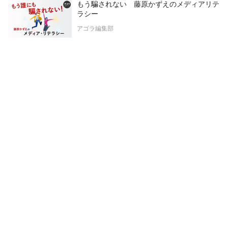
もう騙されない 藤原かずえのメディアリテ
ラシー
アゴラ編集部