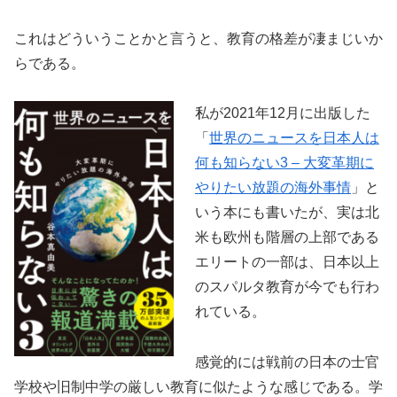
これはどういうことかと言うと、教育の格差が凄まじいか
らである。
私が2021年12月に出版した
「
世界のニュースを日本人は
何も知らない3 – 大変革期に
やりたい放題の海外事情
」と
いう本にも書いたが、実は北
米も欧州も階層の上部である
エリートの一部は、日本以上
のスパルタ教育が今でも行わ
れている。
感覚的には戦前の日本の士官
学校や旧制中学の厳しい教育に似たような感じである。学