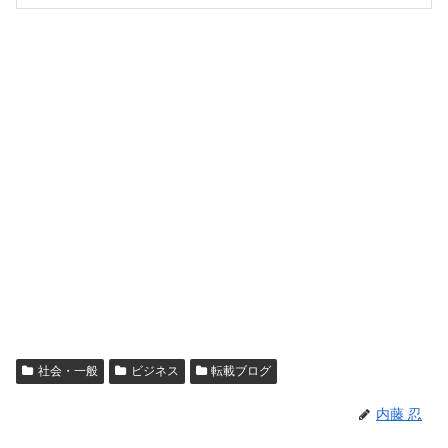
社会・一般
ビジネス
転載ブログ
内藤 忍