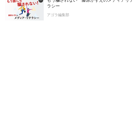
もう騙されない 藤原かずえのメディアリテ
ラシー
アゴラ編集部