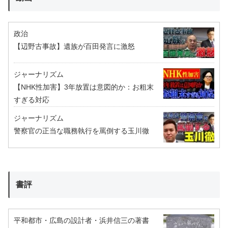
政治
【辺野古事故】遺族が百田発言に激怒
ジャーナリズム
【NHK性加害】3年放置は意図的か：お粗末
すぎる対応
ジャーナリズム
警察官の正当な職務執行を罵倒する玉川徹
書評
平和都市・広島の設計者・浜井信三の著書