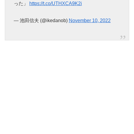
った」
https://t.co/UTHXCA9K2i
— 池田信夫 (@ikedanob)
November 10, 2022