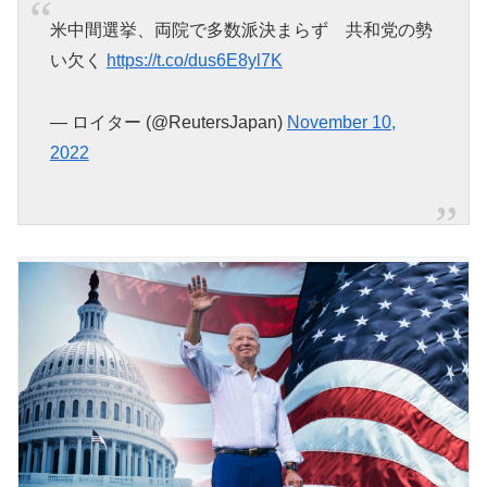
米中間選挙、両院で多数派決まらず 共和党の勢
い欠く
https://t.co/dus6E8yl7K
— ロイター (@ReutersJapan)
November 10,
2022