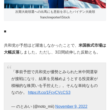
次期大統領選への出馬にも意欲を示したバイデン大統領
franckreporter/iStock
■
共和党が予想ほど躍進しなかったことで、
米国株式市場は
大幅反落
しました。ただし、3日間続伸した反動とも。
「事前予想で共和党が優勢とみられた米中間選挙
が接戦になり、結果を見極めようとする投資家が
積極的な株買いを手控えた」。そんな単純なもの
なのか。
https://t.co/1FcyCVcCS3
— のとみい (@noto_mii)
November 9, 2022