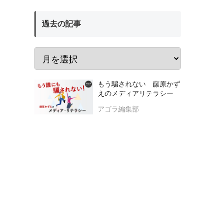
過去の記事
もう騙されない 藤原かず
えのメディアリテラシー
アゴラ編集部