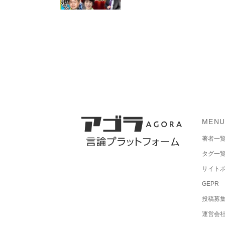
MEN
著者一
タグ一
サイト
GEPR
投稿募
運営会