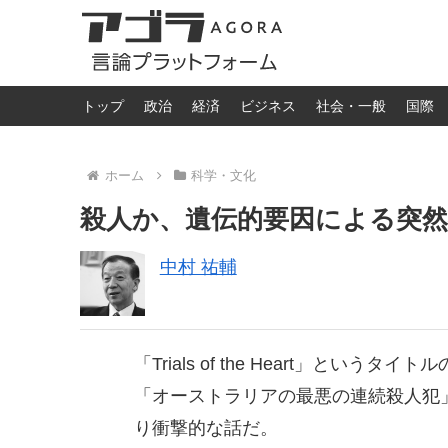
トップ
政治
経済
ビジネス
社会・一般
国際
ホーム
科学・文化
殺人か、遺伝的要因による突然
中村 祐輔
「Trials of the Heart」という
「オーストラリアの最悪の連続殺人犯
り衝撃的な話だ。