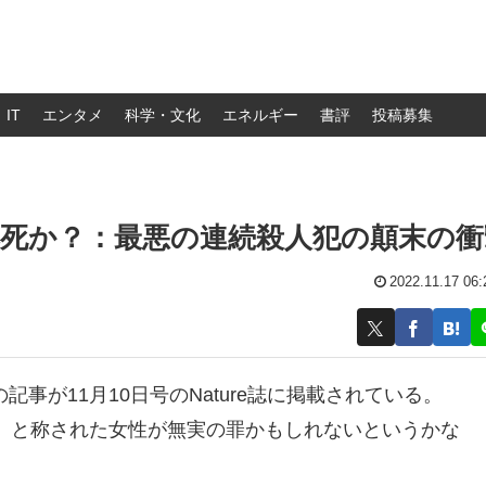
IT
エンタメ
科学・文化
エネルギー
書評
投稿募集
死か？：最悪の連続殺人犯の顛末の衝
2022.11.17 06:
タイトルの記事が11月10日号のNature誌に掲載されている。
」と称された女性が無実の罪かもしれないというかな