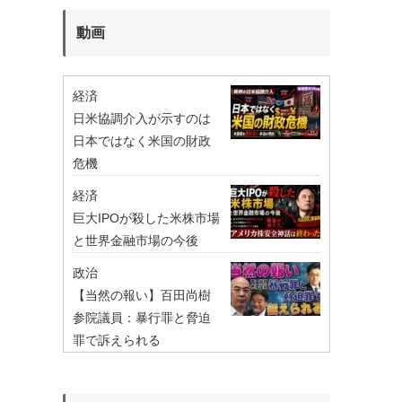
動画
経済
日米協調介入が示すのは
日本ではなく米国の財政
危機
経済
巨大IPOが殺した米株市場
と世界金融市場の今後
政治
【当然の報い】百田尚樹
参院議員：暴行罪と脅迫
罪で訴えられる