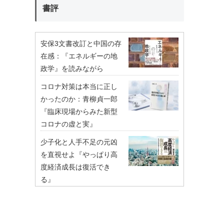
書評
安保3文書改訂と中国の存
在感：『エネルギーの地
政学』を読みながら
コロナ対策は本当に正し
かったのか：青柳貞一郎
『臨床現場からみた新型
コロナの虚と実』
少子化と人手不足の元凶
を直視せよ『やっぱり高
度経済成長は復活でき
る』