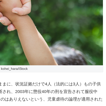
kohei_hara/iStock
ままに、状況証拠だけで4人（法的には3人）もの子供
され、2003年に懲役40年の刑を宣告されて服役中
るのはありえないという、児童虐待の論理が適用された