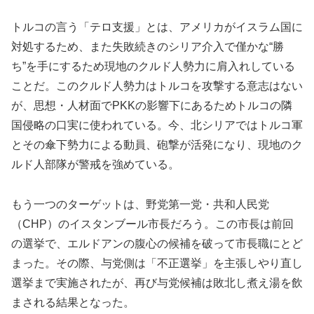
トルコの言う「テロ支援」とは、アメリカがイスラム国に
対処するため、また失敗続きのシリア介入で僅かな“勝
ち”を手にするため現地のクルド人勢力に肩入れしている
ことだ。このクルド人勢力はトルコを攻撃する意志はない
が、思想・人材面でPKKの影響下にあるためトルコの隣
国侵略の口実に使われている。今、北シリアではトルコ軍
とその傘下勢力による動員、砲撃が活発になり、現地のク
ルド人部隊が警戒を強めている。
もう一つのターゲットは、野党第一党・共和人民党
（CHP）のイスタンブール市長だろう。この市長は前回
の選挙で、エルドアンの腹心の候補を破って市長職にとど
まった。その際、与党側は「不正選挙」を主張しやり直し
選挙まで実施されたが、再び与党候補は敗北し煮え湯を飲
まされる結果となった。