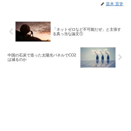
並木 宜史
「ネットゼロなど不可能だぜ」と主張す
る真っ当な論文①
中国の石炭で造った太陽光パネルでCO2
は減るのか