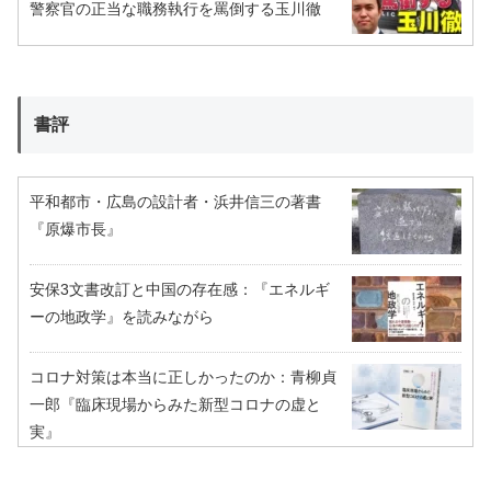
警察官の正当な職務執行を罵倒する玉川徹
書評
平和都市・広島の設計者・浜井信三の著書
『原爆市長』
安保3文書改訂と中国の存在感：『エネルギ
ーの地政学』を読みながら
コロナ対策は本当に正しかったのか：青柳貞
一郎『臨床現場からみた新型コロナの虚と
実』