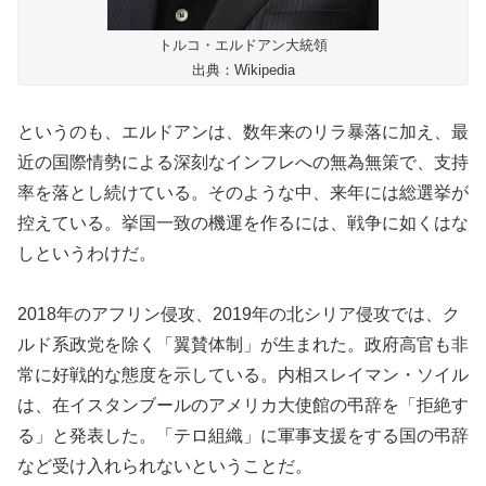
トルコ・エルドアン大統領
出典：Wikipedia
というのも、エルドアンは、数年来のリラ暴落に加え、最
近の国際情勢による深刻なインフレへの無為無策で、支持
率を落とし続けている。そのような中、来年には総選挙が
控えている。挙国一致の機運を作るには、戦争に如くはな
しというわけだ。
2018年のアフリン侵攻、2019年の北シリア侵攻では、ク
ルド系政党を除く「翼賛体制」が生まれた。政府高官も非
常に好戦的な態度を示している。内相スレイマン・ソイル
は、在イスタンブールのアメリカ大使館の弔辞を「拒絶す
る」と発表した。「テロ組織」に軍事支援をする国の弔辞
など受け入れられないということだ。