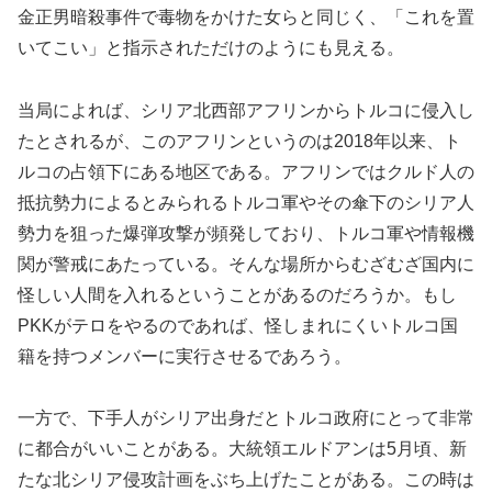
金正男暗殺事件で毒物をかけた女らと同じく、「これを置
いてこい」と指示されただけのようにも見える。
当局によれば、シリア北西部アフリンからトルコに侵入し
たとされるが、このアフリンというのは2018年以来、ト
ルコの占領下にある地区である。アフリンではクルド人の
抵抗勢力によるとみられるトルコ軍やその傘下のシリア人
勢力を狙った爆弾攻撃が頻発しており、トルコ軍や情報機
関が警戒にあたっている。そんな場所からむざむざ国内に
怪しい人間を入れるということがあるのだろうか。もし
PKKがテロをやるのであれば、怪しまれにくいトルコ国
籍を持つメンバーに実行させるであろう。
一方で、下手人がシリア出身だとトルコ政府にとって非常
に都合がいいことがある。大統領エルドアンは5月頃、新
たな北シリア侵攻計画をぶち上げたことがある。この時は