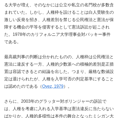
る大学が増え、そのなかには公立や私立の名門校が多数含
まれていた。しかし、人種枠を設けることは白人受験生の
激しい反発を招き、人種差別を禁じる公民権法と憲法が保
障する機会の平等を侵害するとして憲法訴訟が起こされ
た。1978年のカリフォルニア大学理事会対バッキー事件
である。
最高裁判事の判断は分かれたものの、人種枠は公民権法と
憲法に違反する一方、人種的少数派への積極的差別是正措
置は容認できるとの結論を出した。つまり、厳格な数値設
定は退けられたが、人種を入学可否の判定基準にすること
は認めたのである（
Oyez, 1979
）。
さらに、2003年のグラッター対ボリンジャーの訴訟で
は、人種を考慮に入れる入学基準は憲法違反に当たらない
ばかりか、人種的多様性は本件の舞台となったミシガン大