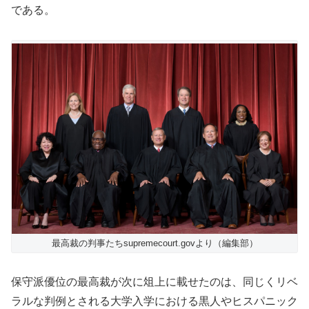
である。
最高裁の判事たちsupremecourt.govより（編集部）
保守派優位の最高裁が次に俎上に載せたのは、同じくリベ
ラルな判例とされる大学入学における黒人やヒスパニック