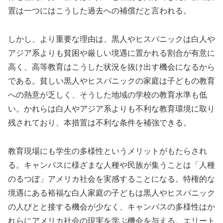
置は一つにはこうした過去への補償だと言われる。
しかし、より重要な理由は、黒人やヒスパニックは白人や
アジア系よりも貧困や厳しい境遇に置かれる割合が有意に
高く、高等教育はこうした状況を抜け出す機会になるから
である。貧しい黒人やヒスパニックの家庭は子どもの教育
への熱意が乏しく、そうした地域の学校の教育水準も低
い。かれらは白人やアジア系よりも不利な教育環境に取り
残されており、本措置は不利な条件を補強できる。
教育現場にも学生の多様性というメリットがもたらされ
る。キャンパスに様ざまな人種や民族が集うことは「人種
のるつぼ」アメリカ社会を実感することになる。特権的な
境遇にある裕福な白人家庭の子どもは黒人やヒスパニック
の人びとと接する機会が少なく、キャンパスの多様性はか
れらにアメリカ社会の現実を学ぶ機会を与える。エリート