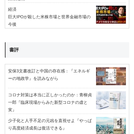
経済
巨大IPOが殺した米株市場と世界金融市場の
今後
書評
安保3文書改訂と中国の存在感：『エネルギ
ーの地政学』を読みながら
コロナ対策は本当に正しかったのか：青柳貞
一郎『臨床現場からみた新型コロナの虚と
実』
少子化と人手不足の元凶を直視せよ『やっぱ
り高度経済成長は復活できる』