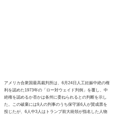
アメリカ合衆国最高裁判所は、6月24日人工妊娠中絶の権
利を認めた1973年の「ロー対ウェイド判例」を覆し、中
絶権を認めるか否かは各州に委ねられるとの判断を示し
た。この破棄には9人の判事のうち保守派6人が賛成票を
投じたが、6人中3人はトランプ前大統領が指名した人物