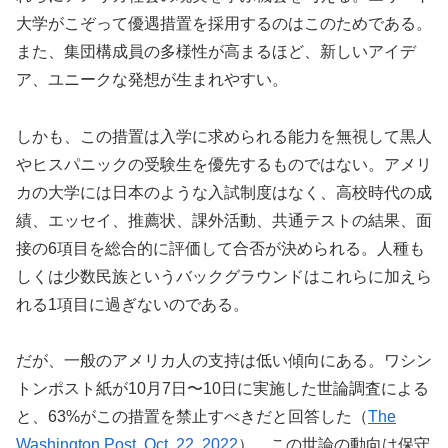
大学がこぞって優遇措置を採用するのはこのためである。
また、集団構成員の多様性が高まるほど、新しいアイデ
ア、ユニークな発想が生まれやすい。
しかも、この措置は入学に求められる能力を無視して黒人
やヒスパニックの受験生を優先するものではない。アメリ
カの大学には日本のような入試制度はなく、高校時代の成
績、エッセイ、推薦状、課外活動、共通テストの結果、面
接の6項目を総合的に評価して合否が決められる。人種も
しくは少数民族というバックグラウンドはこれらに加えら
れる1項目に過ぎないのである。
だが、一般のアメリカ人の支持は低い傾向にある。ワシン
トンポスト紙が10月7日〜10日に実施した世論調査による
と、63%がこの措置を禁止すべきだと回答した（
The
Washington Post, Oct. 22, 2022
）。この世論の動向は保守