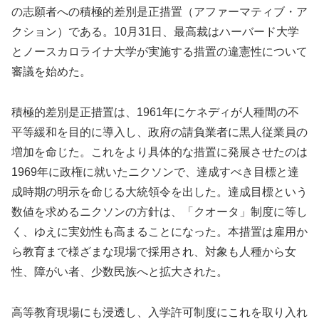
の志願者への積極的差別是正措置（アファーマティブ・ア
クション）である。10月31日、最高裁はハーバード大学
とノースカロライナ大学が実施する措置の違憲性について
審議を始めた。
積極的差別是正措置は、1961年にケネディが人種間の不
平等緩和を目的に導入し、政府の請負業者に黒人従業員の
増加を命じた。これをより具体的な措置に発展させたのは
1969年に政権に就いたニクソンで、達成すべき目標と達
成時期の明示を命じる大統領令を出した。達成目標という
数値を求めるニクソンの方針は、「クオータ」制度に等し
く、ゆえに実効性も高まることになった。本措置は雇用か
ら教育まで様ざまな現場で採用され、対象も人種から女
性、障がい者、少数民族へと拡大された。
高等教育現場にも浸透し、入学許可制度にこれを取り入れ