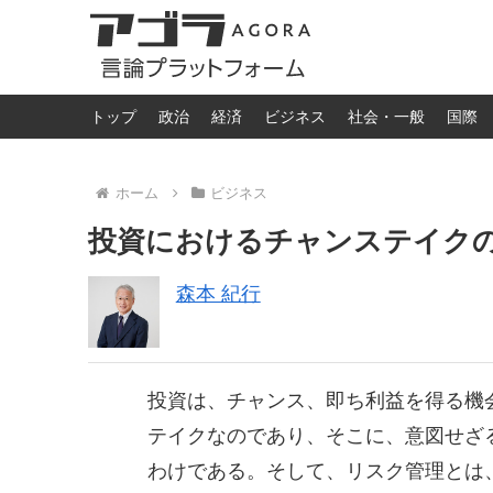
トップ
政治
経済
ビジネス
社会・一般
国際
ホーム
ビジネス
投資におけるチャンステイク
森本 紀行
投資は、チャンス、即ち利益を得る機
テイクなのであり、そこに、意図せざ
わけである。そして、リスク管理とは