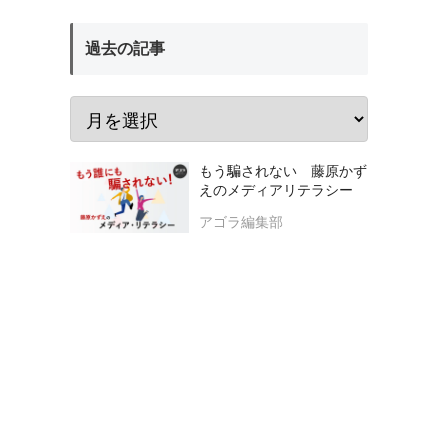
過去の記事
もう騙されない 藤原かず
えのメディアリテラシー
アゴラ編集部