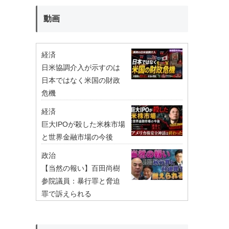
動画
経済
日米協調介入が示すのは
日本ではなく米国の財政
危機
経済
巨大IPOが殺した米株市場
と世界金融市場の今後
政治
【当然の報い】百田尚樹
参院議員：暴行罪と脅迫
罪で訴えられる