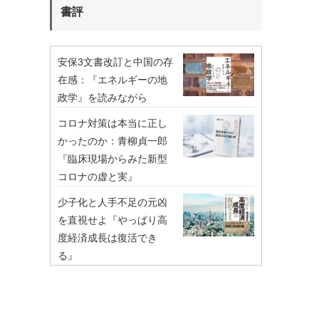
書評
安保3文書改訂と中国の存
在感：『エネルギーの地
政学』を読みながら
コロナ対策は本当に正し
かったのか：青柳貞一郎
『臨床現場からみた新型
コロナの虚と実』
少子化と人手不足の元凶
を直視せよ『やっぱり高
度経済成長は復活でき
る』