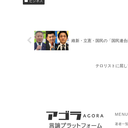
ビジネス
維新・立憲・国民の「国民連合
テロリストに屈し
MEN
著者一