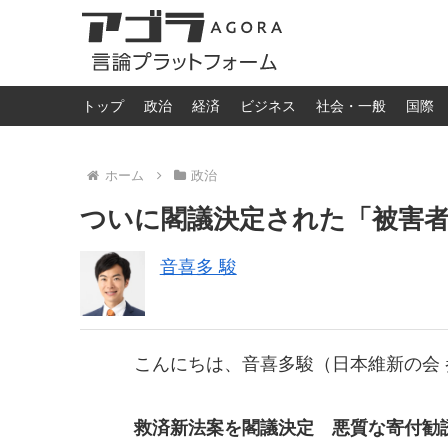
トップ
政治
経済
ビジネス
社会・一般
国際
ホーム
政治
ついに閣議決定された「被害
音喜多 駿
こんにちは、音喜多駿（日本維新の会 参
救済新法案を閣議決定 悪質な寄付勧