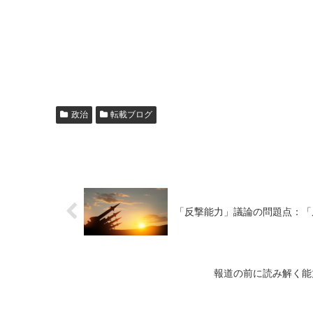
政治
転載ブログ
「反撃能力」議論の問題点：「
報道の前に読み解く能