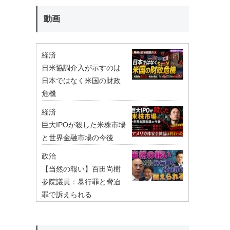
動画
経済
日米協調介入が示すのは
日本ではなく米国の財政
危機
経済
巨大IPOが殺した米株市場
と世界金融市場の今後
政治
【当然の報い】百田尚樹
参院議員：暴行罪と脅迫
罪で訴えられる