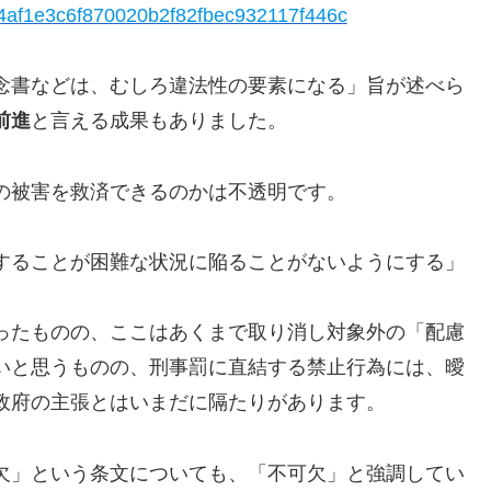
d964af1e3c6f870020b2f82fbec932117f446c
念書などは、むしろ違法性の要素になる」旨が述べら
前進
と言える成果もありました。
の被害を救済できるのかは不透明です。
することが困難な状況に陥ることがないようにする」
ったものの、ここはあくまで取り消し対象外の「配慮
いと思うものの、刑事罰に直結する禁止行為には、曖
政府の主張とはいまだに隔たりがあります。
欠」という条文についても、「不可欠」と強調してい