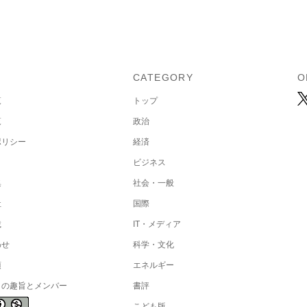
U
CATEGORY
O
覧
トップ
覧
政治
ポリシー
経済
ビジネス
集
社会・一般
社
国際
載
IT・メディア
わせ
科学・文化
項
エネルギー
トの趣旨とメンバー
書評
こども版