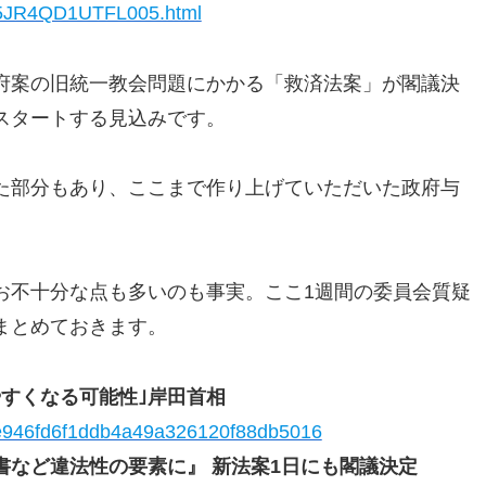
D15JR4QD1UTFL005.html
府案の旧統一教会問題にかかる「救済法案」が閣議決
スタートする見込みです。
た部分もあり、ここまで作り上げていただいた政府与
お不十分な点も多いのも事実。ここ1週間の委員会質疑
まとめておきます。
やすくなる可能性｣岸田首相
ics/e946fd6f1ddb4a49a326120f88db5016
書など違法性の要素に』 新法案1日にも閣議決定