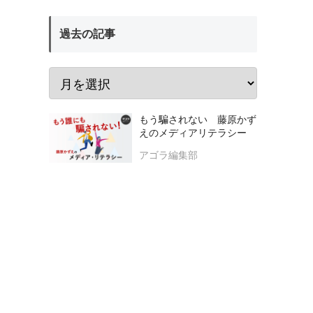
過去の記事
もう騙されない 藤原かず
えのメディアリテラシー
アゴラ編集部