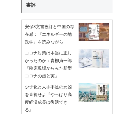
書評
安保3文書改訂と中国の存
在感：『エネルギーの地
政学』を読みながら
コロナ対策は本当に正し
かったのか：青柳貞一郎
『臨床現場からみた新型
コロナの虚と実』
少子化と人手不足の元凶
を直視せよ『やっぱり高
度経済成長は復活でき
る』