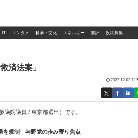
IT
エンタメ
科学・文化
エネルギー
書評
投稿募集
者救済法案」
2022.12.02 11:
議院議員 / 東京都選出）です。
誘を規制 与野党の歩み寄り焦点