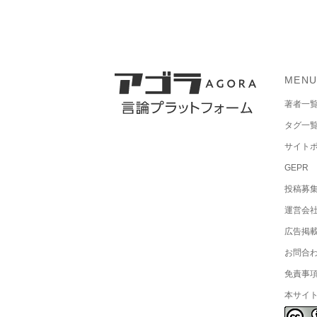
MEN
著者一
タグ一
サイト
GEPR
投稿募
運営会
広告掲
お問合
免責事
本サイ