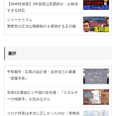
【NHK性加害】3年放置は意図的か：お粗末
すぎる対応
ジャーナリズム
警察官の正当な職務執行を罵倒する玉川徹
書評
平和都市・広島の設計者・浜井信三の著書
『原爆市長』
安保3文書改訂と中国の存在感：『エネルギ
ーの地政学』を読みながら
コロナ対策は本当に正しかったのか：青柳貞