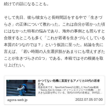
続けての話になることも。
そして先日、彼ら/彼女らと長時間話をする中で「生きづ
らさ」の正体について教わった。これは自分が若かった頃
にはなかった特有の悩みであり、海外の事例とも照らすと
合致するところも多く「これが若者を生きづらくしている
本質の1つなのでは？」という仮説に至った。結論を先に
言えば、「若い時期の人生選択肢があまりにも増えすぎた
ことが生きづらさの1つ」である。本稿ではその根拠を取
り上げたい。
かつてない危機に直面するアメリカ10代の若者
たち
黒坂岳央です。NewYorkTimesの公開したYouTube動画
「Teens Are In Crisis（ティーンエイジャーの危機）」が
大きな話題を呼んでいる。現代の10代の若者は、30代以降
が知っている10代とはまったく異質の環境に身を...
2022.07.05 07:00
agora-web.jp