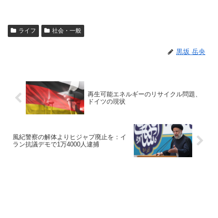
ライフ
社会・一般
黒坂 岳央
再生可能エネルギーのリサイクル問題、
ドイツの現状
風紀警察の解体よりヒジャプ廃止を：イ
ラン抗議デモで1万4000人逮捕