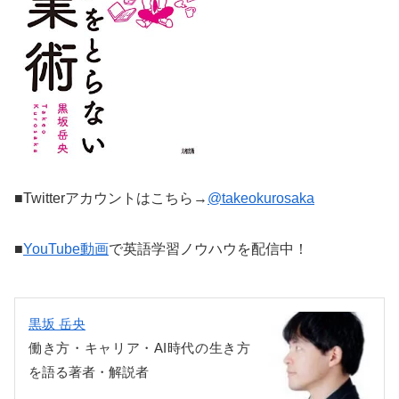
■Twitterアカウントはこちら→
@takeokurosaka
■
YouTube動画
で英語学習ノウハウを配信中！
黒坂 岳央
働き方・キャリア・AI時代の生き方
を語る著者・解説者