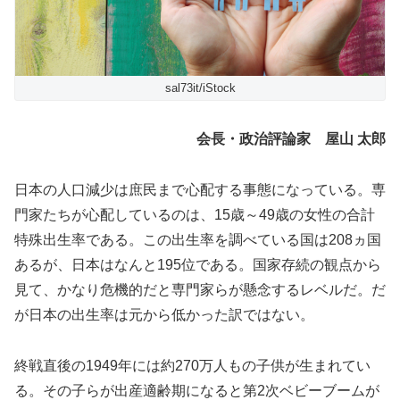
sal73it/iStock
会長・政治評論家 屋山 太郎
日本の人口減少は庶民まで心配する事態になっている。専
門家たちが心配しているのは、15歳～49歳の女性の合計
特殊出生率である。この出生率を調べている国は208ヵ国
あるが、日本はなんと195位である。国家存続の観点から
見て、かなり危機的だと専門家らが懸念するレベルだ。だ
が日本の出生率は元から低かった訳ではない。
終戦直後の1949年には約270万人もの子供が生まれてい
る。その子らが出産適齢期になると第2次ベビーブームが