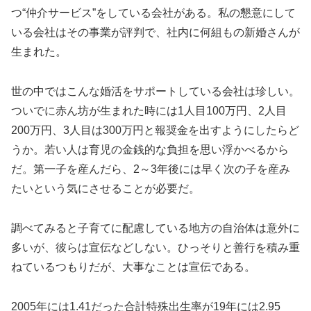
つ“仲介サービス”をしている会社がある。私の懇意にして
いる会社はその事業が評判で、社内に何組もの新婚さんが
生まれた。
世の中ではこんな婚活をサポートしている会社は珍しい。
ついでに赤ん坊が生まれた時には1人目100万円、2人目
200万円、3人目は300万円と報奨金を出すようにしたらど
うか。若い人は育児の金銭的な負担を思い浮かべるから
だ。第一子を産んだら、2～3年後には早く次の子を産み
たいという気にさせることが必要だ。
調べてみると子育てに配慮している地方の自治体は意外に
多いが、彼らは宣伝などしない。ひっそりと善行を積み重
ねているつもりだが、大事なことは宣伝である。
2005年には1.41だった合計特殊出生率が19年には2.95