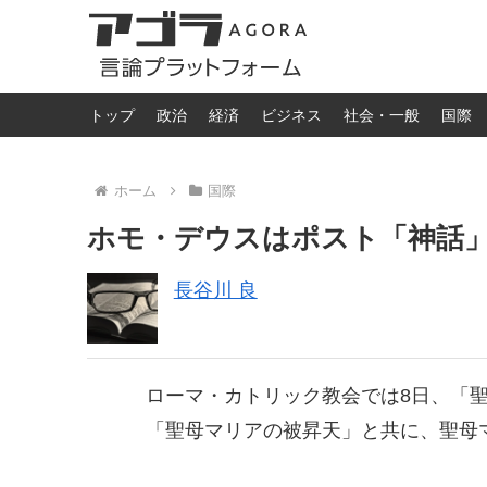
トップ
政治
経済
ビジネス
社会・一般
国際
ホーム
国際
ホモ・デウスはポスト「神話
長谷川 良
ローマ・カトリック教会では8日、「
「聖母マリアの被昇天」と共に、聖母