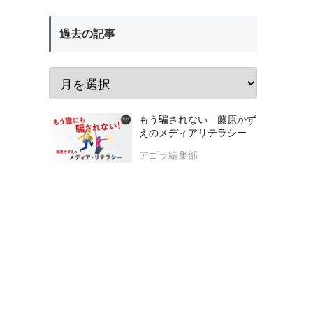
過去の記事
もう騙されない 藤原かず
えのメディアリテラシー
アゴラ編集部