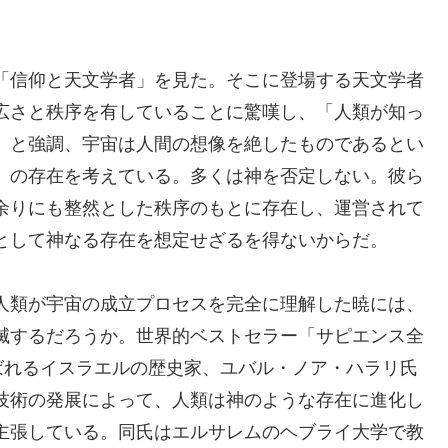
「信仰と天文学者」を見た。そこに登場する天文学者
広さと秩序を有していることに驚嘆し、「人類が知っ
」と強調、宇宙は人間の想像を絶したものであるとい
」の存在を考えている。多くは神を否定しない。彼ら
余りにも整然とした秩序のもとに存在し、運営されて
として神なる存在を想定せざるを得ないからだ。
人類が宇宙の成立プロセスを完全に理解した暁には、
滅するだろうか。世界的ベストセラー「サピエンス全
ばれるイスラエルの歴史家、ユバル・ノア・ハラリ氏
技術の発展によって、人類は神のような存在に進化し
主張している。同氏はエルサレムのヘブライ大学で教