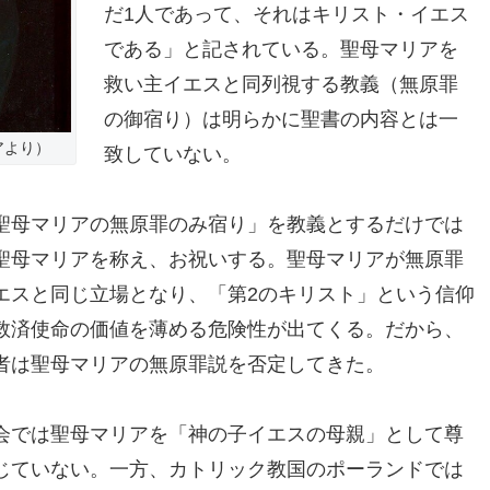
だ1人であって、それはキリスト・イエス
である」と記されている。聖母マリアを
救い主イエスと同列視する教義（無原罪
の御宿り）は明らかに聖書の内容とは一
アより）
致していない。
聖母マリアの無原罪のみ宿り」を教義とするだけでは
聖母マリアを称え、お祝いする。聖母マリアが無原罪
エスと同じ立場となり、「第2のキリスト」という信仰
救済使命の価値を薄める危険性が出てくる。だから、
者は聖母マリアの無原罪説を否定してきた。
会では聖母マリアを「神の子イエスの母親」として尊
じていない。一方、カトリック教国のポーランドでは