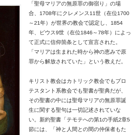
「聖母マリアの無原罪の御宿り」の場
合、1708年にクレメンス11世（在位1700
～21年）が世界の教会で認定し、1854
年、ピウス9世（在位1846～78年）によっ
て正式に信仰箇条として宣言された。
「マリアは生まれた時から神の恵みで原
罪から解放されていた」という教えだ。
キリスト教会はカトリック教会でもプロ
テスタント系教会でも聖書が聖典だが、
その聖書の中には聖母マリアの無原罪誕
生に関する聖句は一切記述されていな
い。新約聖書「テモテへの第1の手紙2章5
節には、「神と人間との間の仲保者もた