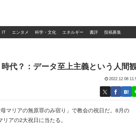
IT
エンタメ
科学・文化
エネルギー
書評
投稿募集
」時代？：データ至上主義という人間
2022.12.08 11:
聖母マリアの無原罪のみ宿り」で教会の祝日だ。8月の
マリアの2大祝日に当たる。