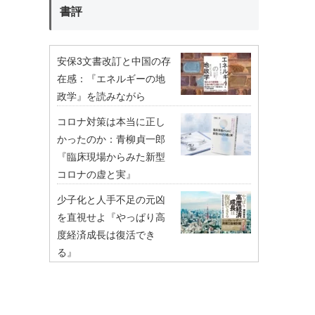
書評
安保3文書改訂と中国の存
在感：『エネルギーの地
政学』を読みながら
コロナ対策は本当に正し
かったのか：青柳貞一郎
『臨床現場からみた新型
コロナの虚と実』
少子化と人手不足の元凶
を直視せよ『やっぱり高
度経済成長は復活でき
る』