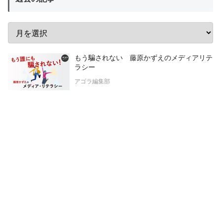
もう騙されない 藤原かずえのメディアリテ
ラシー
アゴラ編集部