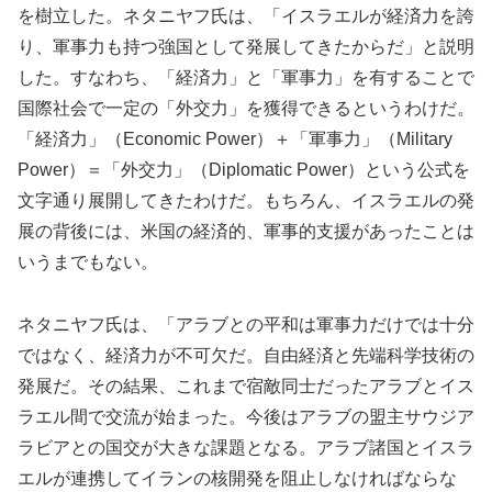
を樹立した。ネタニヤフ氏は、「イスラエルが経済力を誇
り、軍事力も持つ強国として発展してきたからだ」と説明
した。すなわち、「経済力」と「軍事力」を有することで
国際社会で一定の「外交力」を獲得できるというわけだ。
「経済力」（Economic Power）＋「軍事力」（Military
Power）＝「外交力」（Diplomatic Power）という公式を
文字通り展開してきたわけだ。もちろん、イスラエルの発
展の背後には、米国の経済的、軍事的支援があったことは
いうまでもない。
ネタニヤフ氏は、「アラブとの平和は軍事力だけでは十分
ではなく、経済力が不可欠だ。自由経済と先端科学技術の
発展だ。その結果、これまで宿敵同士だったアラブとイス
ラエル間で交流が始まった。今後はアラブの盟主サウジア
ラビアとの国交が大きな課題となる。アラブ諸国とイスラ
エルが連携してイランの核開発を阻止しなければならな