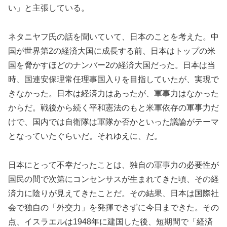
い」と主張している。
ネタニヤフ氏の話を聞いていて、日本のことを考えた。中
国が世界第2の経済大国に成長する前、日本はトップの米
国を脅かすほどのナンバー2の経済大国だった。日本は当
時、国連安保理常任理事国入りを目指していたが、実現で
きなかった。日本は経済力はあったが、軍事力はなかった
からだ。戦後から続く平和憲法のもと米軍依存の軍事力だ
けで、国内では自衛隊は軍隊か否かといった議論がテーマ
となっていたぐらいだ。それゆえに、だ。
日本にとって不幸だったことは、独自の軍事力の必要性が
国民の間で次第にコンセンサスが生まれてきた頃、その経
済力に陰りが見えてきたことだ。その結果、日本は国際社
会で独自の「外交力」を発揮できずに今日まできた。その
点、イスラエルは1948年に建国した後、短期間で「経済