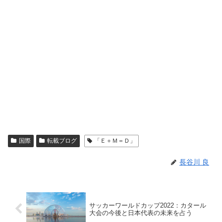
国際
転載ブログ
「Ｅ＋Ｍ＝Ｄ」
長谷川 良
サッカーワールドカップ2022：カタール
大会の今後と日本代表の未来を占う