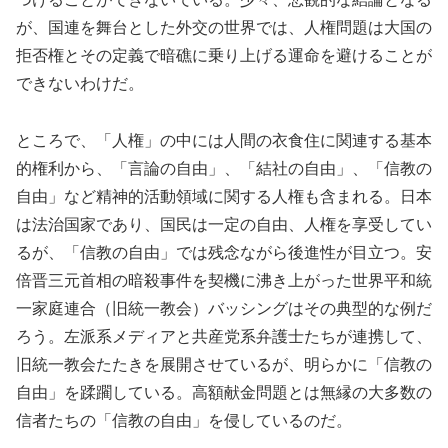
が、国連を舞台とした外交の世界では、人権問題は大国の
拒否権とその定義で暗礁に乗り上げる運命を避けることが
できないわけだ。
ところで、「人権」の中には人間の衣食住に関連する基本
的権利から、「言論の自由」、「結社の自由」、「信教の
自由」など精神的活動領域に関する人権も含まれる。日本
は法治国家であり、国民は一定の自由、人権を享受してい
るが、「信教の自由」では残念ながら後進性が目立つ。安
倍晋三元首相の暗殺事件を契機に沸き上がった世界平和統
一家庭連合（旧統一教会）バッシングはその典型的な例だ
ろう。左派系メディアと共産党系弁護士たちが連携して、
旧統一教会たたきを展開させているが、明らかに「信教の
自由」を蹂躙している。高額献金問題とは無縁の大多数の
信者たちの「信教の自由」を侵しているのだ。