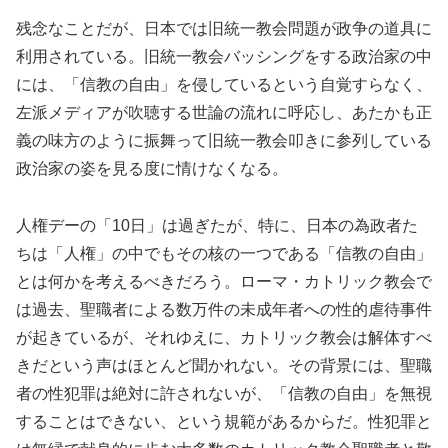
残念なことだが、日本では旧統一教会問題が政争の道具に
利用されている。旧統一教会バッシングをする政治家の中
には、「信教の自由」を侵しているという自覚すらなく、
左派メディアが吹聴する世論の流れに呼応し、あたかも正
義の味方のように振舞って旧統一教会叩きに参列している
政治家の姿を見る度に情けなくなる。
人権デーの「10日」は過ぎたが、特に、日本の為政者た
ちは「人権」の中でもその核の一つである「信教の自由」
とは何かを考えるべきだろう。ローマ・カトリック教会で
は過去、聖職者による数万件の未成年者への性的虐待事件
が起きているが、それゆえに、カトリック教会は解体すべ
きだという声はほとんど聞かれない。その背景には、聖職
者の性犯罪は絶対に許されないが、「信教の自由」を無視
することはできない、という規範があるからだ。性犯罪と