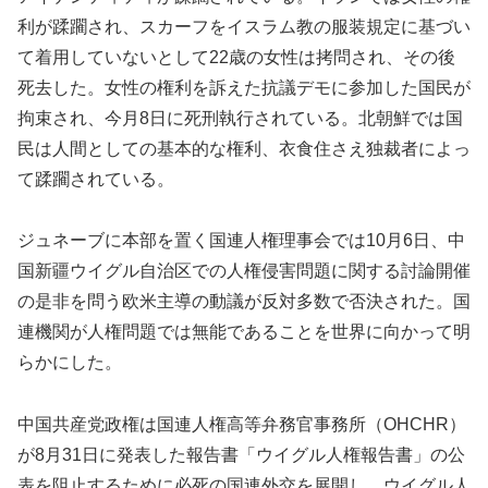
利が蹂躙され、スカーフをイスラム教の服装規定に基づい
て着用していないとして22歳の女性は拷問され、その後
死去した。女性の権利を訴えた抗議デモに参加した国民が
拘束され、今月8日に死刑執行されている。北朝鮮では国
民は人間としての基本的な権利、衣食住さえ独裁者によっ
て蹂躙されている。
ジュネーブに本部を置く国連人権理事会では10月6日、中
国新疆ウイグル自治区での人権侵害問題に関する討論開催
の是非を問う欧米主導の動議が反対多数で否決された。国
連機関が人権問題では無能であることを世界に向かって明
らかにした。
中国共産党政権は国連人権高等弁務官事務所（OHCHR）
が8月31日に発表した報告書「ウイグル人権報告書」の公
表を阻止するために必死の国連外交を展開し、ウイグル人