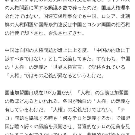
の人権問題に関する動議を数で葬ったのだ。国連人権理事
会だけではない。国連安保理事会でも中国、ロシア、北朝
鮮の人権問題や国際条約違反は中国とロシア両国の拒否権
の行使で却下され、否決されてきた。
中国は自国の人権問題が俎上に上る度、「中国の内政に干
渉すべきではない」として反論してきた。すなわち、中国
の「人権」の定義と「世界人権宣言」で記述されている
「人権」ではその定義が異なるというわけだ。
国連加盟国は現在193カ国だが、「人権」の定義は加盟国
の数ほどあるといわれる。各国が独自の「人権」の定義を
有しているわけだ。「人権」の定義だけではない。「テ
ロ」問題を協議する時も「何をテロと定義するか」で加盟
国は喧々諤々の議論を展開させ、普遍的なテロの定義を見
つけることができないでいる。少々、悲観的な結論となる