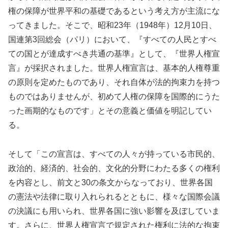
権の保障が世界平和の基礎であるという考え方が主流にな
ってきました。そこで、昭和23年（1948年）12月10日、
国連第3回総会（パリ）において、『すべての人民とすべ
ての国とが達成すべき共通の基準』として、『世界人権宣
言』が採択されました。世界人権宣言は、基本的人権尊重
の原則を定めたものであり、それ自体が法的拘束力を持つ
ものではありませんが、初めて人権の保障を国際的にうた
った画期的なものです」とその意義と価値を明記してい
る。
そして「この宣言は、すべての人々が持っている市民的、
政治的、経済的、社会的、文化的分野にわたる多くの権利
を内容とし、前文と30の条文からなっており、世界各国
の憲法や法律に取り入れられるとともに、様々な国際会議
の決議にも用いられ、世界各国に強い影響を及ぼしていま
す。さらに、世界人権宣言で規定された権利に法的な拘束