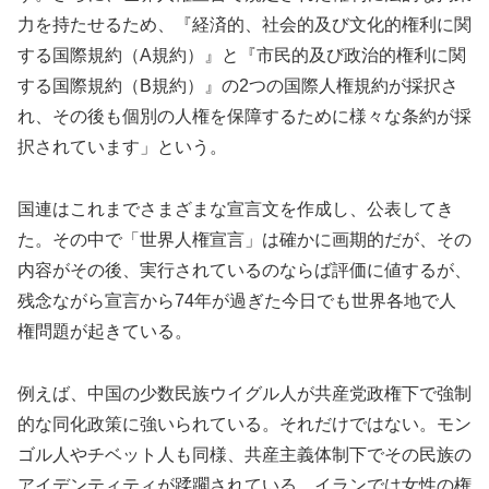
力を持たせるため、『経済的、社会的及び文化的権利に関
する国際規約（A規約）』と『市民的及び政治的権利に関
する国際規約（B規約）』の2つの国際人権規約が採択さ
れ、その後も個別の人権を保障するために様々な条約が採
択されています」という。
国連はこれまでさまざまな宣言文を作成し、公表してき
た。その中で「世界人権宣言」は確かに画期的だが、その
内容がその後、実行されているのならば評価に値するが、
残念ながら宣言から74年が過ぎた今日でも世界各地で人
権問題が起きている。
例えば、中国の少数民族ウイグル人が共産党政権下で強制
的な同化政策に強いられている。それだけではない。モン
ゴル人やチベット人も同様、共産主義体制下でその民族の
アイデンティティが蹂躙されている。イランでは女性の権