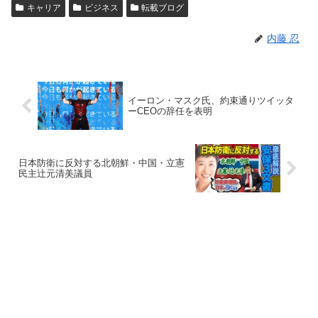
キャリア
ビジネス
転載ブログ
内藤 忍
イーロン・マスク氏、約束通りツイッタ
ーCEOの辞任を表明
日本防衛に反対する北朝鮮・中国・立憲
民主辻元清美議員