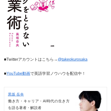
■Twitterアカウントはこちら→
@takeokurosaka
■
YouTube動画
で英語学習ノウハウを配信中！
黒坂 岳央
働き方・キャリア・AI時代の生き方
を語る著者・解説者