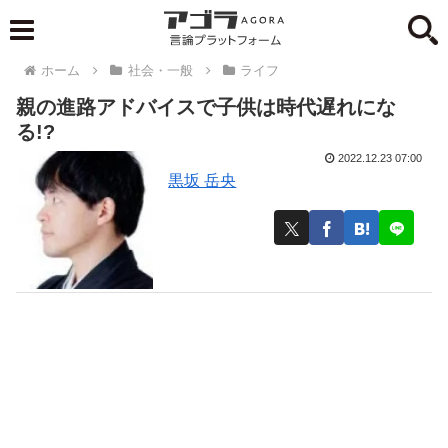
ホーム
社会・一般
ライフ
親の進路アドバイスで子供は時代遅れにな
る!?
2022.12.23 07:00
黒坂 岳央