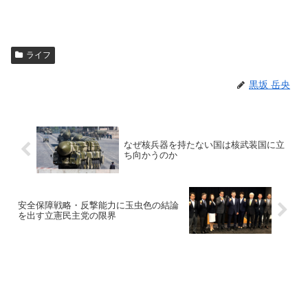
ライフ
黒坂 岳央
なぜ核兵器を持たない国は核武装国に立
ち向かうのか
安全保障戦略・反撃能力に玉虫色の結論
を出す立憲民主党の限界