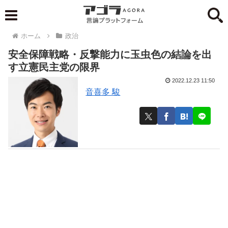
ホーム
政治
安全保障戦略・反撃能力に玉虫色の結論を出
す立憲民主党の限界
2022.12.23 11:50
音喜多 駿