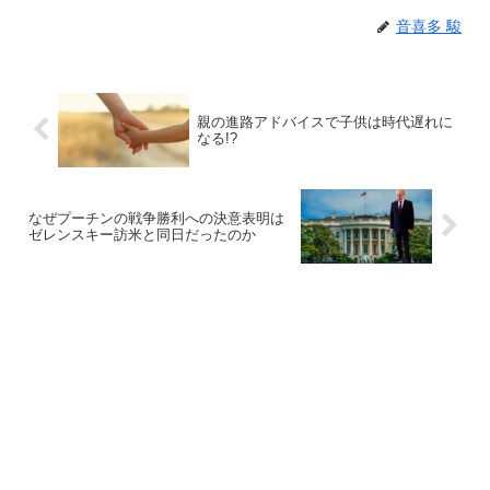
音喜多 駿
親の進路アドバイスで子供は時代遅れに
なる!?
なぜプーチンの戦争勝利への決意表明は
ゼレンスキー訪米と同日だったのか