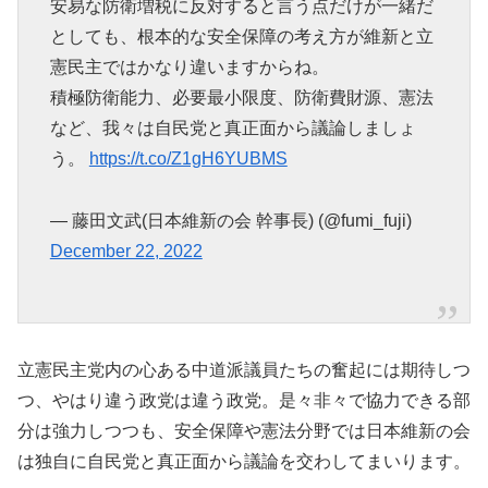
安易な防衛増税に反対すると言う点だけが一緒だ
としても、根本的な安全保障の考え方が維新と立
憲民主ではかなり違いますからね。
積極防衛能力、必要最小限度、防衛費財源、憲法
など、我々は自民党と真正面から議論しましょ
う。
https://t.co/Z1gH6YUBMS
— 藤田文武(日本維新の会 幹事長) (@fumi_fuji)
December 22, 2022
立憲民主党内の心ある中道派議員たちの奮起には期待しつ
つ、やはり違う政党は違う政党。是々非々で協力できる部
分は強力しつつも、安全保障や憲法分野では日本維新の会
は独自に自民党と真正面から議論を交わしてまいります。