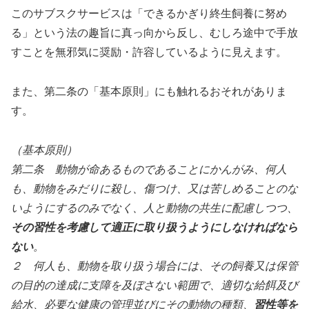
このサブスクサービスは「できるかぎり終生飼養に努め
る」という法の趣旨に真っ向から反し、むしろ途中で手放
すことを無邪気に奨励・許容しているように見えます。
また、第二条の「基本原則」にも触れるおそれがありま
す。
（基本原則）
第二条 動物が命あるものであることにかんがみ、何人
も、動物をみだりに殺し、傷つけ、又は苦しめることのな
いようにするのみでなく、人と動物の共生に配慮しつつ、
その習性を考慮して適正に取り扱うようにしなければなら
ない
。
２ 何人も、動物を取り扱う場合には、その飼養又は保管
の目的の達成に支障を及ぼさない範囲で、適切な給餌及び
給水、必要な健康の管理並びにその動物の種類、
習性等を