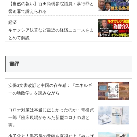
【当然の報い】百田尚樹参院議員：暴行罪と
脅迫罪で訴えられる
経済
キオクシア決算など最近の経済ニュースをま
とめて解説
書評
安保3文書改訂と中国の存在感：『エネルギ
ーの地政学』を読みながら
コロナ対策は本当に正しかったのか：青柳貞
一郎『臨床現場からみた新型コロナの虚と
実』
少子化と人手不足の元凶を直視せよ『やっぱ