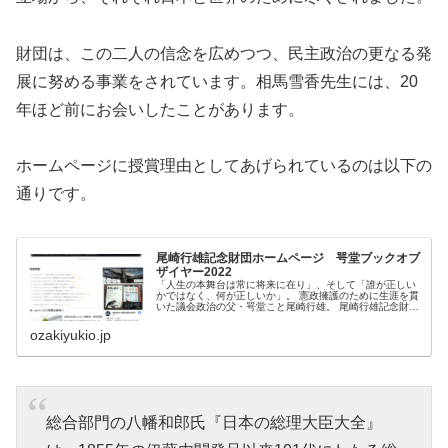
財団は、この二人の信念を広めつつ、民主政治の更なる発
展に努める事業をされています。相馬雪香先生には、20
年ほど前にお会いしたことがあります。
ホームページに授賞理由としてあげられているのは以下の
通りです。
尾崎行雄記念財団ホームページ 咢堂ブックオブ
ザイヤー2022
「人生の本舞台は常に将来に在り」、そして「誰が正しい
かではなく、何が正しいか」。 憲政擁護のために生涯を貫
いた議会政治の父・咢堂こと尾崎行雄。 尾崎行雄記念財団
ホームページは、尾崎の精神と信念を後世に伝えてゆくこ
とを目的としています。
ozakiyukio.jp
総合部門の八幡和郎氏『日本の総理大臣大全』