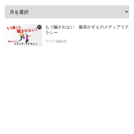
もう騙されない 藤原かずえのメディアリテ
ラシー
アゴラ編集部