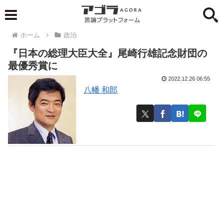
ホーム
政治
『日本の総理大臣大全』尾崎行雄記念財団の
最優秀賞に
2022.12.26 06:55
八幡 和郎