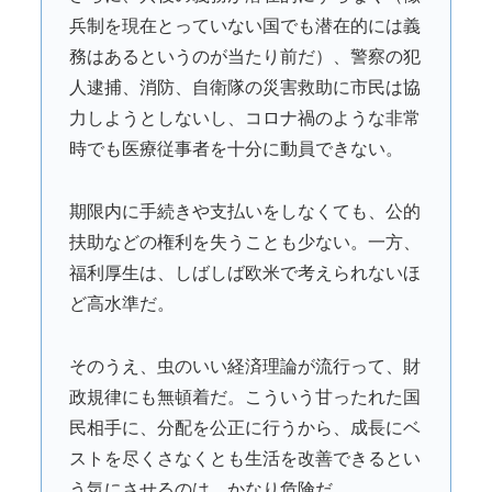
兵制を現在とっていない国でも潜在的には義
務はあるというのが当たり前だ）、警察の犯
人逮捕、消防、自衛隊の災害救助に市民は協
力しようとしないし、コロナ禍のような非常
時でも医療従事者を十分に動員できない。
期限内に手続きや支払いをしなくても、公的
扶助などの権利を失うことも少ない。一方、
福利厚生は、しばしば欧米で考えられないほ
ど高水準だ。
そのうえ、虫のいい経済理論が流行って、財
政規律にも無頓着だ。こういう甘ったれた国
民相手に、分配を公正に行うから、成長にベ
ストを尽くさなくとも生活を改善できるとい
う気にさせるのは、かなり危険だ。